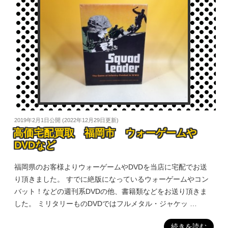
2019年2月1日
公開 (
2022年12月29日
更新)
高価宅配買取 福岡市 ウォーゲームや
DVDなど
福岡県のお客様よりウォーゲームやDVDを当店に宅配でお送
り頂きました。 すでに絶版になっているウォーゲームやコン
バット！などの週刊系DVDの他、書籍類などをお送り頂きま
した。 ミリタリーものDVDではフルメタル・ジャケッ …
続きを読む