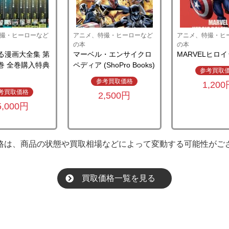
撮・ヒーローなど
アニメ、特撮・ヒーローなど
アニメ、特撮・ヒ
の本
の本
る漫画大全集 第
マーベル・エンサイクロ
MARVELヒロイ
3巻 全巻購入特典
ペディア (ShoPro Books)
参考買取
参考買取価格
1,20
考買取価格
2,500円
5,000円
格は、商品の状態や買取相場などによって変動する可能性がご
買取価格一覧を見る