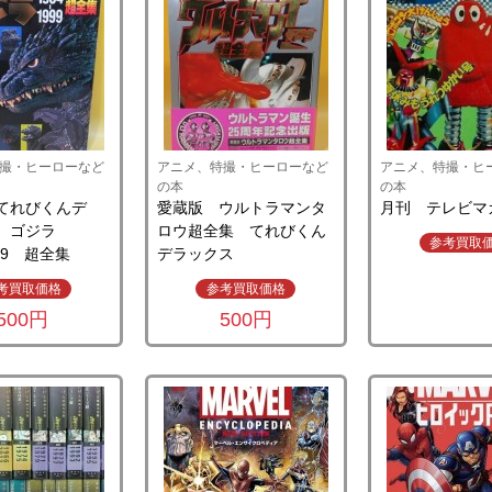
撮・ヒーローなど
アニメ、特撮・ヒーローなど
アニメ、特撮・ヒ
の本
の本
てれびくんデ
愛蔵版 ウルトラマンタ
月刊 テレビマ
ス ゴジラ
ロウ超全集 てれびくん
参考買取
999 超全集
デラックス
考買取価格
参考買取価格
500円
500円