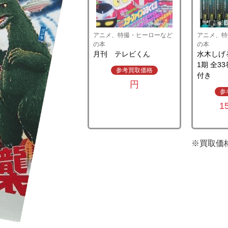
アニメ、特撮・ヒーローなど
アニメ、特
の本
の本
月刊 テレビくん
水木しげ
1期 全3
参考買取価格
付き
円
参
1
※買取価