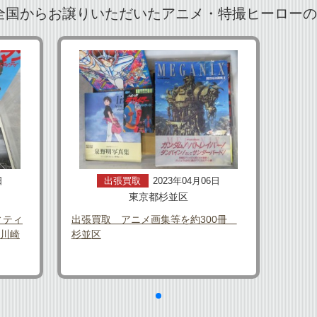
全国からお譲りいただいたアニメ・特撮ヒーローの本
日
出張買取
2023年04月06日
東京都杉並区
ィティ
出張買取 アニメ画集等を約300冊
県川崎
杉並区