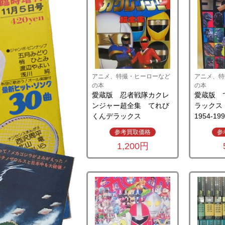
アニメ、特撮・ヒーローなど
アニメ、特
の本
の本
愛蔵版 忍者戦隊カクレ
愛蔵版 
ンジャー超全集 てれび
ラック
くんデラックス
1954-1
参考買取価格
参
1,200円