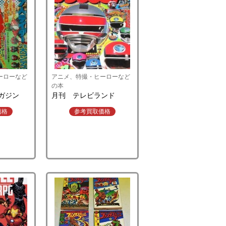
ーローなど
アニメ、特撮・ヒーローなど
の本
ガジン
月刊 テレビランド
価格
参考買取価格