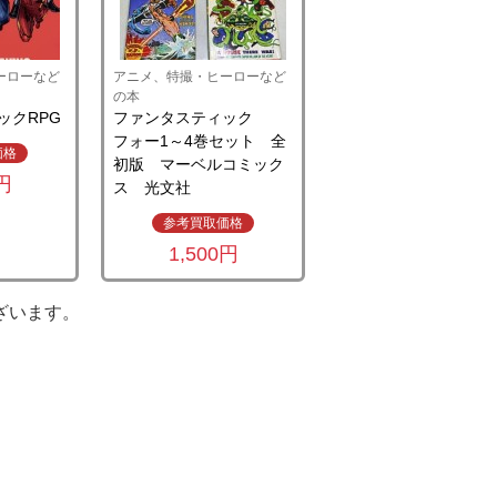
ーローなど
アニメ、特撮・ヒーローなど
の本
ックRPG
ファンタスティック
フォー1～4巻セット 全
価格
初版 マーベルコミック
0円
ス 光文社
参考買取価格
1,500円
ざいます。