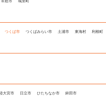
常総市
城里町
つくば市
つくばみらい市
土浦市
東海村
利根町
陸大宮市
日立市
ひたちなか市
鉾田市