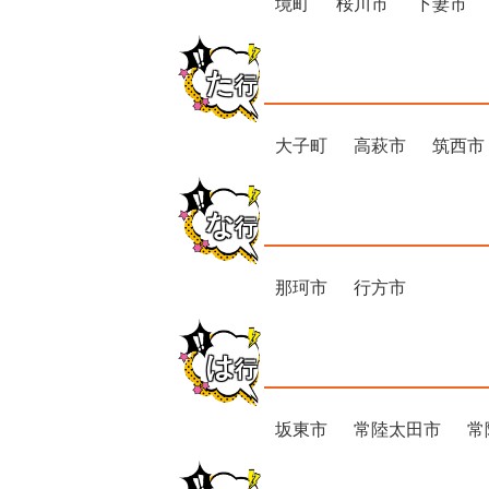
境町
桜川市
下妻市
た
行
大子町
高萩市
筑西市
な
行
那珂市
行方市
は
行
坂東市
常陸太田市
常