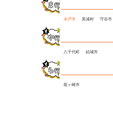
ま
行
水戸市
美浦村
守谷市
や
行
八千代町
結城市
ら
行
龍ヶ崎市