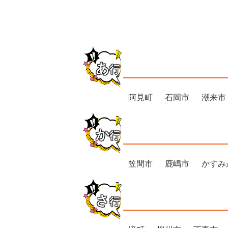
あ
行
阿見町
石岡市
潮来市
か
行
笠間市
鹿嶋市
かすみ
さ
行