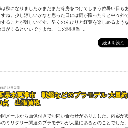
節は秋になりましたがまだまだ冷房をつけてしまう位暑い日も
ますね。少し涼しいかなと思った日には雨が降ったりと中々外
動することが難しいです。早くのんびりと紅葉を楽しめるよう
の日がくるといいですよね。 この間担当 …
続きを読む
4年8月18日
公開
葉県木更津市 戦艦などのプラモデル 大量約
00点 出張買取
の間メールから画像付きでお問い合わせがありました。内容が
等のミリタリー関連のプラモデルが大量にあるとのことでした