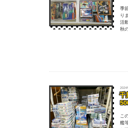
季
り
活
秋
202
千
5
こ
艦