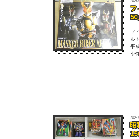
202
フ
5
フ
ル
平
少
202
昭
1