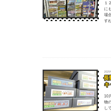
１
に
場
す
202
長
キ
1
物
し