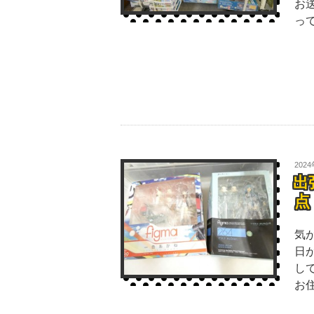
お
っ
202
出
点
気
日
し
お