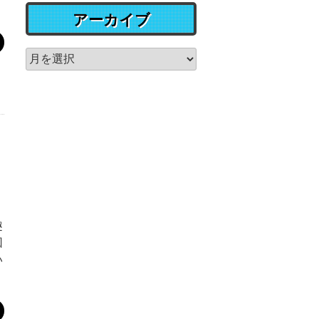
アーカイブ
趣
回
い