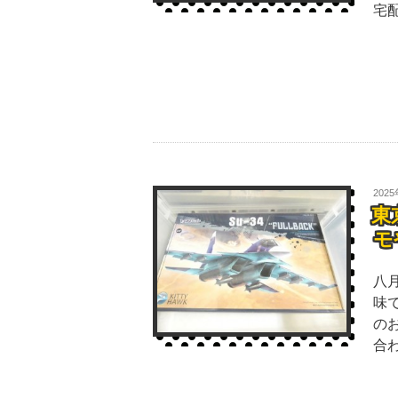
宅
202
東
モ
八
味
の
合