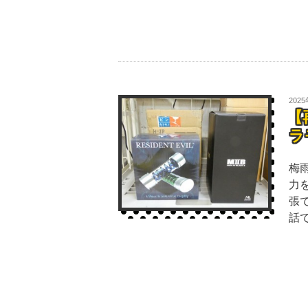
202
【
ラ
梅
力
張
話