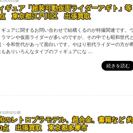
5年2月2日
公開
ィギュア「超装可動仮面ライダーアギト」等
0点 東京都江戸川区 出張買取
ィギュアに関するお問い合わせで結構くるのが特撮関連です。
トラマンや仮面ライダーが多いのですが、その中でも昭和世代
成・令和世代があって面白いです。やはり初代ライダーの方が
性もありいろんなタイプのフィギュアにな …
続きを読む
4年10月5日
公開
和のレトロプラモデル、超合金、書籍など 
50点 出張買取 東京都多摩市