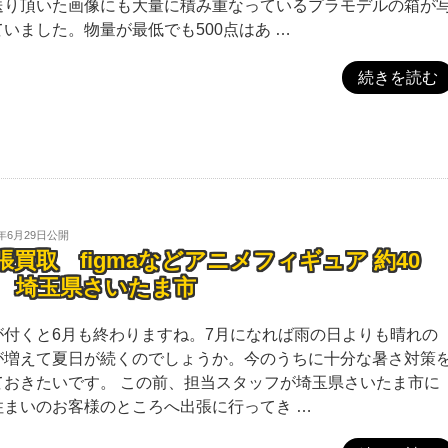
送り頂いた画像にも大量に積み重なっているプラモデルの箱が
ていました。物量が最低でも500点はあ …
続きを読む
4年6月29日
公開
張買取 figmaなどアニメフィギュア 約40
 埼玉県さいたま市
が付くと6月も終わりますね。7月になれば雨の日よりも晴れの
が増えて夏日が続くのでしょうか。今のうちに十分な暑さ対策
ておきたいです。 この前、担当スタッフが埼玉県さいたま市に
住まいのお客様のところへ出張に行ってき …