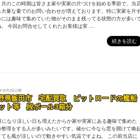
２月のこの時期は皆さま家や実家の片づけを始める季節で、当
も大量な量でのお問い合わせが増えております。特に実家を片
合には趣味で集めていた物がそのまま残ってる状態の方が多い
ね。 今回お問合せしてくれたお客様は実 …
続きを読む
5年10月3日
公開
野県飯田市 宅配買取 ピットロードの艦船
ット等 段ボール3箱分
0月になり涼しい日も増えたからか家や実家にある趣味で集めた
の整理をする人が多いみたいです。確かに今なら窓を開けて喚
てても風が涼しいので動きやすい気温ですよね。 この前当店に