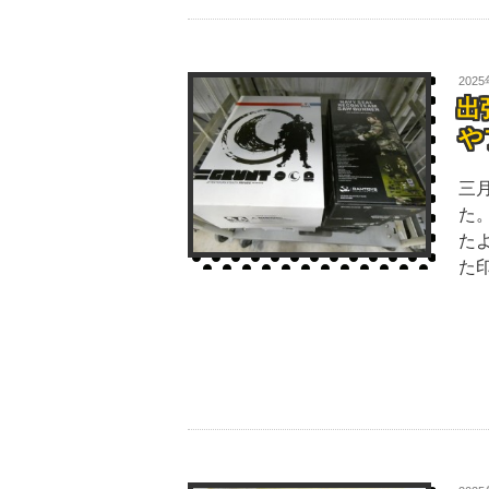
202
出
や
三
た
た
た