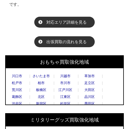
です。
対応エリア詳細を見る
出張買取の流れを見る
おもちゃ買取強化地域
川口市
さいたま市
川越市
草加市
松戸市
柏市
市川市
足立区
荒川区
板橋区
江戸川区
大田区
葛飾区
北区
江東区
品川区
渋谷区
新宿区
杉並区
墨田区
世田谷区
台東区
中央区
千代田区
豊島区
中野区
練馬区
文京区
ミリタリーグッズ買取強化地域
港区
目黒区
国立市
小金井市