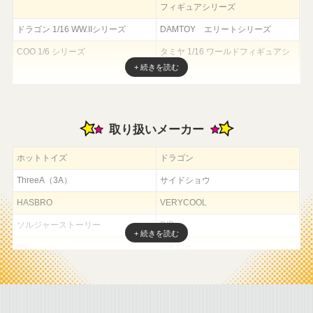
フィギュアシリーズ
ドラゴン 1/16 WW.IIシリーズ
DAMTOY エリートシリーズ
COO 1/6 シリーズ
タミヤ 1/16 ワールドフィギュアシ
リーズ
DID 1/6 シリーズ
EASY&SIMPLE 1/6 シリーズ
取り扱いメーカー
ホットトイズ
ドラゴン
ThreeA（3A）
サイドショウ
HASBRO
VERYCOOL
ソルジャーストーリー
DID
bbi
ace toys
ケナー
play hause
サイバーホビー
ery hot