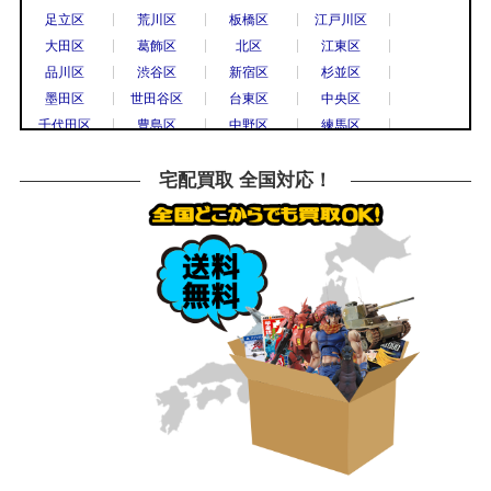
国分寺市
小平市
立川市
調布市
足立区
荒川区
板橋区
江戸川区
西東京市
八王子市
東村山市
日野市
大田区
葛飾区
北区
江東区
府中市
三鷹市
武蔵野市
上尾市
品川区
渋谷区
新宿区
杉並区
春日部市
久喜市
熊谷市
越谷市
墨田区
世田谷区
台東区
中央区
秩父市
所沢市
戸田市
新座市
千代田区
豊島区
中野区
練馬区
飯能市
八潮市
千葉市
流山市
文京区
港区
目黒区
八王子市
船橋市
鎌倉市
川崎市
相模原市
横浜市
川崎市
川口市
越谷市
宅配買取 全国対応！
大和市
横須賀市
横浜市
宇都宮市
草加市
戸田市
さいたま市
所沢市
栃木市
高崎市
前橋市
古河市
川越市
市川市
柏市
松戸市
つくば市
水戸市
千葉市
高崎市
水戸市
小山市