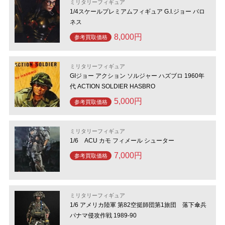
ミリタリーフィギュア
1/4スケールプレミアムフィギュア G.I.ジョー バロ
ネス
8,000円
参考買取価格
ミリタリーフィギュア
GIジョー アクション ソルジャー ハズブロ 1960年
代 ACTION SOLDIER HASBRO
5,000円
参考買取価格
ミリタリーフィギュア
1/6 ACU カモ フィメール シューター
7,000円
参考買取価格
ミリタリーフィギュア
1/6 アメリカ陸軍 第82空挺師団第1旅団 落下傘兵
パナマ侵攻作戦 1989-90