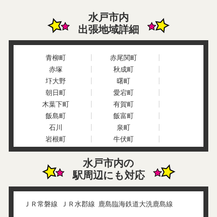
水戸市内
出張地域詳細
青柳町
赤尾関町
赤塚
秋成町
圷大野
曙町
朝日町
愛宕町
木葉下町
有賀町
飯島町
飯富町
石川
泉町
岩根町
牛伏町
内原町
大串町
水戸市内の
大足町
大塚町
駅周辺にも対応
大場町
大町
小原町
加倉井町
笠原町
金谷町
ＪＲ常磐線
ＪＲ水郡線
鹿島臨海鉄道大洗鹿島線
金町
上河内町