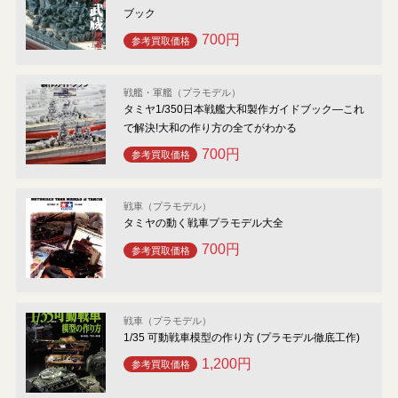
ブック
700円
参考買取価格
戦艦・軍艦（プラモデル）
タミヤ1/350日本戦艦大和製作ガイドブック―これ
で解決!大和の作り方の全てがわかる
700円
参考買取価格
戦車（プラモデル）
タミヤの動く戦車プラモデル大全
700円
参考買取価格
戦車（プラモデル）
1/35 可動戦車模型の作り方 (プラモデル徹底工作)
1,200円
参考買取価格