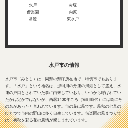
上国井町
上水戸
水戸
赤塚
萱場町
川又町
偕楽園
内原
瓦谷
河和田
常澄
東水戸
北見町
栗崎町
黒磯町
けやき台
小泉町
鯉淵町
五軒町
小林町
小吹町
五平町
紺屋町
水戸市の情報
水戸市（みとし）は、同県の県庁所在地で、特例市でもありま
す。「水戸」という地名は、那珂川の舟運の河港として盛え、水
運の戸口とされていた事に由来していおり、いつから呼ばれてい
たかは定かではないが、西暦1400年ごろ（室町時代）には既にそ
の名があったと言われています。市の花は萩です。萩秋の七草の
ひとつで市内の野山に多く自生しています。偕楽園の萩まつりで
は、初秋を彩る花の風情が親しまれています。