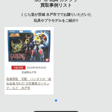
買取事例リスト
くじら堂が茨城 水戸市ででお譲りいただいた
玩具やプラモデルをご紹介!!
宅配買取
2018年06月20日
茨城県水戸市
高価買取 宅配 バンダイの「超
合金魂 GX-27 大空魔竜ガイキン
グ」など 水戸市