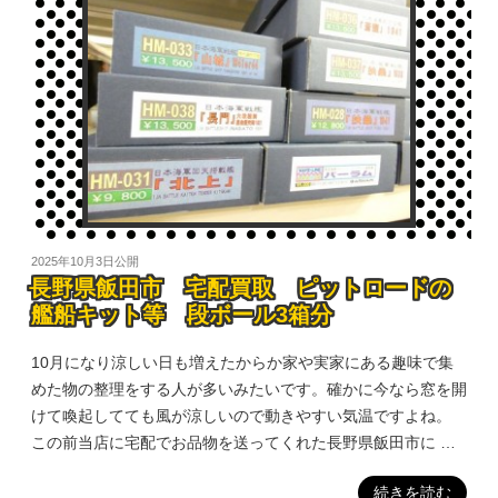
2025年10月3日
公開
長野県飯田市 宅配買取 ピットロードの
艦船キット等 段ボール3箱分
10月になり涼しい日も増えたからか家や実家にある趣味で集
めた物の整理をする人が多いみたいです。確かに今なら窓を開
けて喚起してても風が涼しいので動きやすい気温ですよね。
この前当店に宅配でお品物を送ってくれた長野県飯田市に …
続きを読む