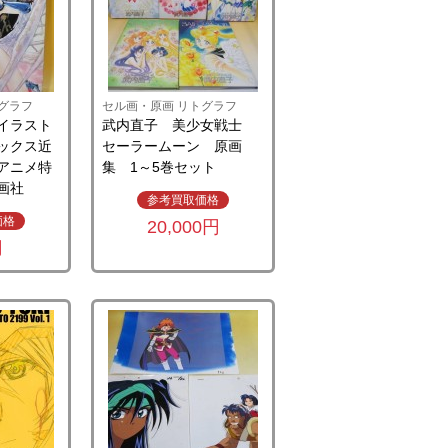
グラフ
セル画・原画 リトグラフ
イラスト
武内直子 美少女戦士
ックス近
セーラームーン 原画
アニメ特
集 1～5巻セット
画社
参考買取価格
価格
20,000円
円