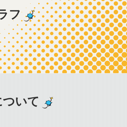
ラフ
について