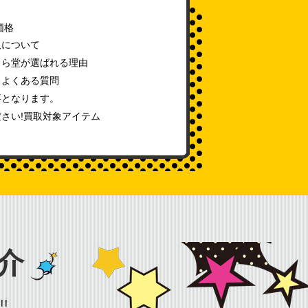
価格
取について
じら堂が選ばれる理由
るよくある質問
要となります。
さい!買取対象アイテム
介
!