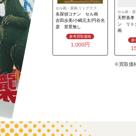
セル画・原画 リトグラフ
セル画・原
名探偵コナン セル画
天野喜孝
吉田歩美/小嶋元太/円谷光
ン リト
彦 背景無し
画
参考買取価格
参
1,000円
1
※買取価