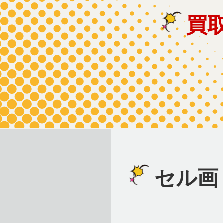
買
セル画