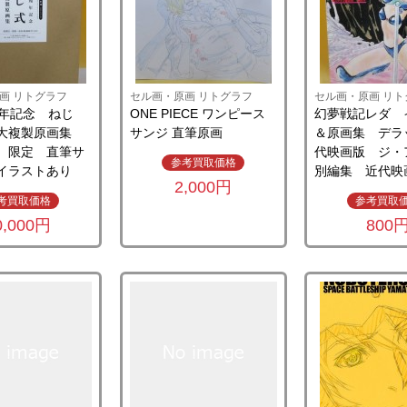
画 リトグラフ
セル画・原画 リトグラフ
セル画・原画 リト
周年記念 ねじ
ONE PIECE ワンピース
幻夢戦記レダ 
寸大複製原画集
サンジ 直筆原画
＆原画集 デラ
 限定 直筆サ
代映画版 ジ・
参考買取価格
イラストあり
別編集 近代映
2,000円
考買取価格
参考買取
0,000円
800