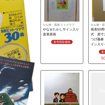
セル画・原画 リトグラフ
セル画・原
やなせたかしサイン入り
発表50
直筆原画
式 原
つげ義春
参考買取価格
イン入り
参
5