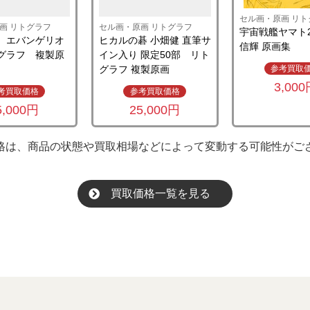
セル画・原画 リト
画 リトグラフ
セル画・原画 リトグラフ
宇宙戦艦ヤマト2
 エバンゲリオ
ヒカルの碁 小畑健 直筆サ
信輝 原画集
グラフ 複製原
イン入り 限定50部 リト
グラフ 複製原画
参考買取
3,00
考買取価格
参考買取価格
5,000円
25,000円
格は、商品の状態や買取相場などによって変動する可能性がご
買取価格一覧を見る