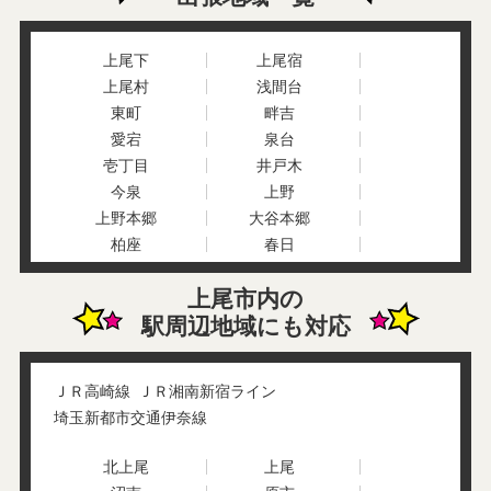
上尾下
上尾宿
上尾村
浅間台
東町
畔吉
愛宕
泉台
壱丁目
井戸木
今泉
上野
上野本郷
大谷本郷
柏座
春日
上
上町
上尾市内の
川
瓦葺
駅周辺地域にも対応
久保
小泉
小敷谷
五番町
栄町
地頭方
ＪＲ高崎線
ＪＲ湘南新宿ライン
須ケ谷
菅谷
埼玉新都市交通伊奈線
堤崎
戸崎
中新井
仲町
北上尾
上尾
中妻
中分