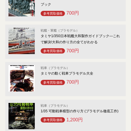
ブック
700円
参考買取価格
戦艦・軍艦（プラモデル）
タミヤ1/350日本戦艦大和製作ガイドブック―これ
で解決!大和の作り方の全てがわかる
700円
参考買取価格
戦車（プラモデル）
タミヤの動く戦車プラモデル大全
700円
参考買取価格
戦車（プラモデル）
1/35 可動戦車模型の作り方 (プラモデル徹底工作)
1,200円
参考買取価格