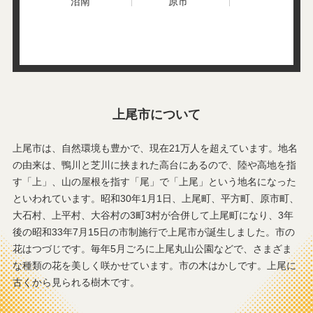
沼南
原市
西貝塚
錦町
西宮下
西門前
原市
原新町
日の出
平方
平塚
藤波
富士見
上尾市について
上尾市は、自然環境も豊かで、現在21万人を超えています。地名
の由来は、鴨川と芝川に挟まれた高台にあるので、陸や高地を指
す「上」、山の屋根を指す「尾」で「上尾」という地名になった
といわれています。昭和30年1月1日、上尾町、平方町、原市町、
大石村、上平村、大谷村の3町3村が合併して上尾町になり、3年
後の昭和33年7月15日の市制施行で上尾市が誕生しました。市の
花はつづじです。毎年5月ごろに上尾丸山公園などで、さまざま
な種類の花を美しく咲かせています。市の木はかしです。上尾に
古くから見られる樹木です。