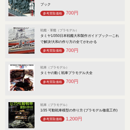
ブック
700円
参考買取価格
戦艦・軍艦（プラモデル）
タミヤ1/350日本戦艦大和製作ガイドブック―これ
で解決!大和の作り方の全てがわかる
700円
参考買取価格
戦車（プラモデル）
タミヤの動く戦車プラモデル大全
700円
参考買取価格
戦車（プラモデル）
1/35 可動戦車模型の作り方 (プラモデル徹底工作)
1,200円
参考買取価格