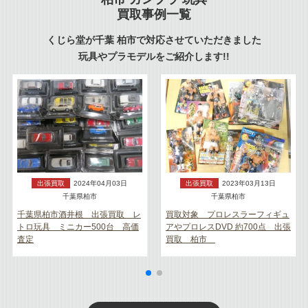
買取事例一覧
くじら堂が千葉 柏市で対応させていただきました
玩具やプラモデルをご紹介します!!
出張買取
2024年04月03日
出張買取
2023年03月13日
千葉県柏市
千葉県柏市
千葉県柏市酒井根 出張買取 レ
買取対象 プロレスラーフィギュ
トロ玩具 ミニカー500台 高価
アやプロレスDVD 約700点 出張
査定
買取 柏市