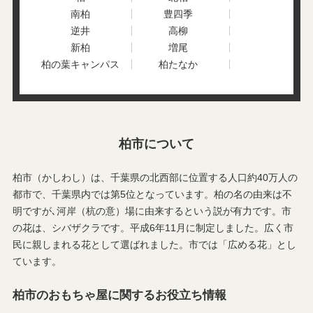
金山
上利根
南柏
豊四季
かやの町
北柏
逆井
高柳
北柏台
亀甲台町
新柏
増尾
小青田
高南台
柏の葉キャンパス
柏たなか
五條谷
酒井根
逆井
桜台
しいの木台
篠籠田
宿連寺
柏市について
柏市（かしわし）は、千葉県の北西部に位置する人口約40万人の
都市で、千葉県内では第5位となっています。柏の名の由来は不
明ですが､河岸（杭の意）場に由来するという説が有力です。市
の花は、シバザクラです。平成6年11月に制定しました。広く市
民に親しまれる花として選ばれました。市では「広める花」とし
ています。
柏市のおもちゃ屋に関するお役立ち情報