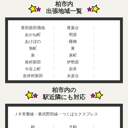
柏市内
出張地域一覧
青田新田飛地
青葉台
あかね町
明原
あけぼの
曙橋
旭町
東
泉
泉町
泉村新田
伊勢原
今谷上町
岩井
岩井村新田
永楽台
大青田
大井
柏市内の
大島田
大津ケ丘
駅近隣にも対応
大塚町
大室
大山台
加賀
風早
柏
ＪＲ常磐線・東武野田線・つくばエクスプレス
柏下
柏の葉
柏堀之内新田
片山
柏
北柏