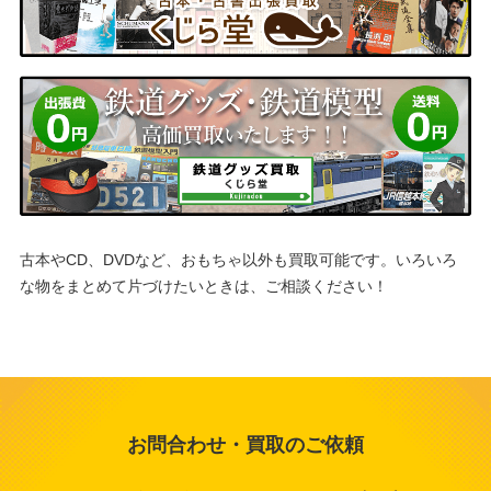
高田
新芝浦
子安
産業振興センター
山手
鴨居
青葉台
弘明寺
北新横浜
星川
新羽
大口
金沢八景
田奈
白楽
西谷
北山田
弥生台
西横浜
新高島
古本やCD、DVDなど、おもちゃ以外も買取可能です。
いろいろ
屏風浦
片倉町
な物をまとめて片づけたいときは、ご相談ください！
ゆめが丘
綱島
天王町
根岸
高島町
吉野町
海の公園南口
三ツ沢下町
緑園都市
井土ケ谷
鳥浜
六浦
お問合わせ・買取のご依頼
三ツ沢上町
妙蓮寺
海芝浦
下永谷