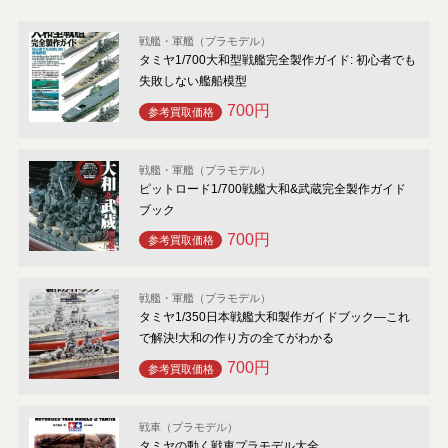
戦艦・軍艦（プラモデル）
タミヤ1/700大和型戦艦完全製作ガイド: 初心者でも
失敗しない艦船模型
700円
参考買取価格
戦艦・軍艦（プラモデル）
ピットロード1/700戦艦大和&武蔵完全製作ガイド
ブック
700円
参考買取価格
戦艦・軍艦（プラモデル）
タミヤ1/350日本戦艦大和製作ガイドブック―これ
で解決!大和の作り方の全てがわかる
700円
参考買取価格
戦車（プラモデル）
タミヤの動く戦車プラモデル大全