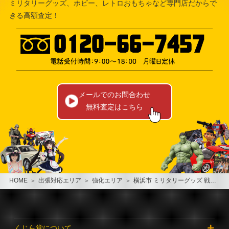
ミリタリーグッズ、ホビー、レトロおもちゃなど専門店だからで
日吉本町
並木中央
きる高額査定！
反町
南部市場
福浦
メールでのお問合わせ
無料査定はこちら
HOME
出張対応エリア
強化エリア
横浜市 ミリタリーグッズ 戦争物 軍隊物買取
くじら堂について