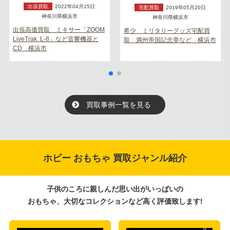
出張買取
2022年04月15日
宅配買取
2019年05月20日
神奈川県横浜市
神奈川県横浜市
出張高価買取 ミキサー「ZOOM
希少 ミリタリーグッズ宅配買
LiveTrak. L-8」など音響機器と
取 満州帝国記念章など 横浜市
CD 横浜市
買取事例一覧を見る
ホビー おもちゃ 買取ジャンル紹介
子供のころに親しんだ思い出がいっぱいの
おもちゃ、大切なコレクションなど高く評価致します!