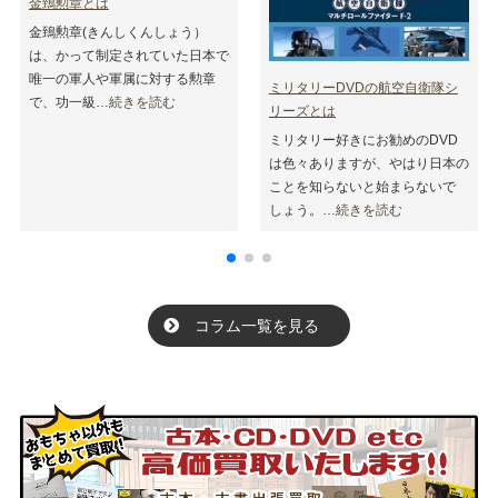
金鵄勲章とは
鶴ケ峰
恩田
金鵄勲章(きんしくんしょう）
いずみ野
大倉山
は、かって制定されていた日本で
平沼橋
野島公園
唯一の軍人や軍属に対する勲章
ミリタリーDVDの航空自衛隊シ
弁天橋
日ノ出町
で、功一級…
続きを読む
リーズとは
瀬谷
黄金町
ミリタリー好きにお勧めのDVD
幸浦
海の公園柴口
は色々ありますが、やはり日本の
仲木戸
神奈川
ことを知らないと始まらないで
岸根公園
東白楽
しょう。…
続きを読む
並木北
市大医学部
京急富岡
東戸塚
鶴見小野
神奈川新町
京急鶴見
安善
コラム一覧を見る
弘明寺
能見台
国道
下飯田
鶴見市場
南太田
東山田
矢向
京急新子安
生麦
新子安
花月園前