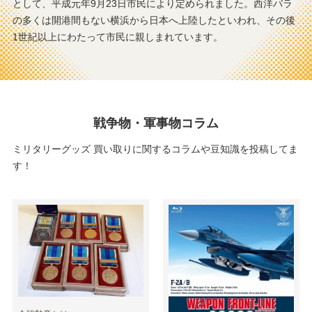
として、平成元年9月23日市民により定められました。西洋バラ
みなとみらい
上大岡
の多くは開港間もない横浜から日本へ上陸したといわれ、その後
鶴見
洋光台
1世紀以上にわたって市民に親しまれています。
センター南
いずみ中央
上永谷
日本大通り
川和町
三ツ境
蒔田
日吉
保土ケ谷
八景島
戦争物・軍事物コラム
港南台
伊勢佐木長者町
馬車道
東神奈川
ミリタリーグッズ 買い取りに関するコラムや豆知識を投稿してま
踊場
中川
す！
港南中央
本郷台
こどもの国
二俣川
舞岡
金沢文庫
希望ケ丘
杉田
阪東橋
和田町
上星川
藤が丘
都筑ふれあいの丘
市が尾
戸部
センター北
南万騎が原
浅野