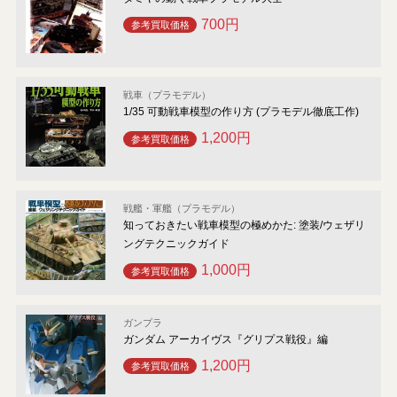
700円
参考買取価格
戦車（プラモデル）
1/35 可動戦車模型の作り方 (プラモデル徹底工作)
1,200円
参考買取価格
戦艦・軍艦（プラモデル）
知っておきたい戦車模型の極めかた: 塗装/ウェザリ
ングテクニックガイド
1,000円
参考買取価格
ガンプラ
ガンダム アーカイヴス『グリプス戦役』編
1,200円
参考買取価格