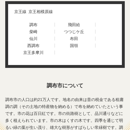
京王線
京王相模原線
調布
飛田給
柴崎
つつじケ丘
仙川
布田
西調布
国領
京王多摩川
調布市について
調布市の人口は約21万人です。地名の由来は昔の税金である租庸
調の調（その土地の特産物を納める）で布を納めていたという事
です。市の花は百日紅です。市の街路樹として、品川通りなどに
多く植えられています。市の木はくすの木です。四季を通じて明
るい緑の葉が生い茂り、雄大な樹形がすばらしい常緑樹です。調