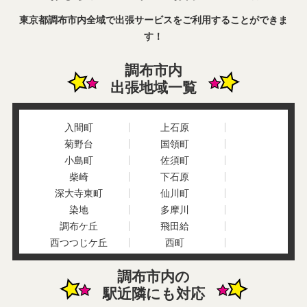
東京都調布市内全域で出張サービスをご利用することができま
す！
調布市内
出張地域一覧
入間町
上石原
菊野台
国領町
小島町
佐須町
柴崎
下石原
深大寺東町
仙川町
染地
多摩川
調布ケ丘
飛田給
西つつじケ丘
西町
野水
富士見町
調布市内の
布田
緑ケ丘
駅近隣にも対応
八雲台
若葉町