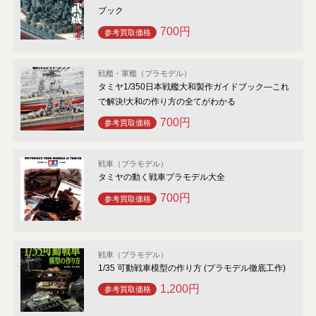
ブック
700円
参考買取価格
戦艦・軍艦（プラモデル）
タミヤ1/350日本戦艦大和製作ガイドブック―これ
で解決!大和の作り方の全てがわかる
700円
参考買取価格
戦車（プラモデル）
タミヤの動く戦車プラモデル大全
700円
参考買取価格
戦車（プラモデル）
1/35 可動戦車模型の作り方 (プラモデル徹底工作)
1,200円
参考買取価格