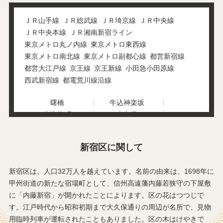
三栄町
信濃町
下宮比町
白銀町
ＪＲ山手線
ＪＲ総武線
ＪＲ埼京線
ＪＲ中央線
新小川町
新宿
ＪＲ中央本線
ＪＲ湘南新宿ライン
水道町
須賀町
東京メトロ丸ノ内線
東京メトロ東西線
住吉町
大京町
東京メトロ南北線
東京メトロ副都心線
都営新宿線
高田馬場
箪笥町
都営大江戸線
京王線
京王新線
小田急小田原線
築地町
津久戸町
西武新宿線
都電荒川線沿線
筑土八幡町
天神町
戸塚町
富久町
曙橋
牛込神楽坂
戸山
内藤町
牛込柳町
大久保
中井
中落合
落合
落合南長崎
中里町
面影橋
神楽坂
新宿区に関して
国立競技場
信濃町
下落合
新大久保
新宿区は、人口32万人を越えています。名前の由来は、1698年に
新宿
新宿御苑前
甲州街道の新たな宿場町として、信州高遠藩内藤若狭守の下屋敷
新宿三丁目
新宿西口
に「内藤新宿」が開かれたことによります。区の花はつつじで
新線新宿
西武新宿
す。江戸時代から昭和初期まで大久保通りの周辺が名所で、見物
高田馬場
都庁前
用臨時列車が運転されたこともありました。区の木はけやきで
中井
西新宿