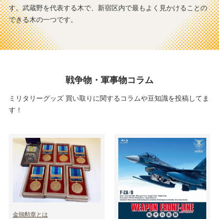
す。武蔵野を代表する木で、新宿区内で最もよく見かけることの
西新宿五丁目
西早稲田
できる木の一つです。
東新宿
四ツ谷
四谷三丁目
若松河田
早稲田
早稲田駅（都電）
戦争物・軍事物コラム
ミリタリーグッズ 買い取りに関するコラムや豆知識を投稿してま
す！
金鵄勲章とは