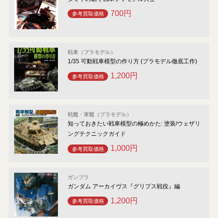
700円
参考買取価格
戦車（プラモデル）
1/35 可動戦車模型の作り方 (プラモデル徹底工作)
1,200円
参考買取価格
戦艦・軍艦（プラモデル）
知っておきたい戦車模型の極めかた: 塗装/ウェザリ
ングテクニックガイド
1,000円
参考買取価格
ガンプラ
ガンダム アーカイヴス『グリプス戦役』編
1,200円
参考買取価格