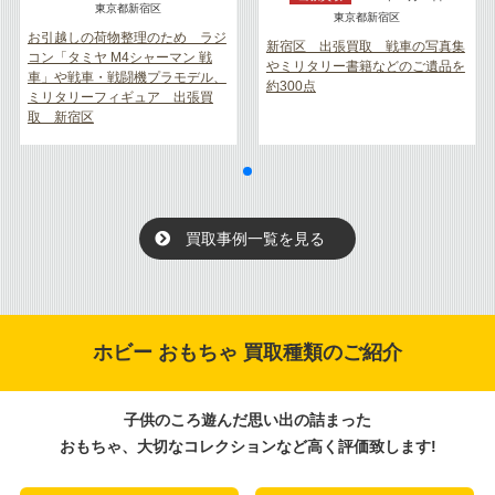
東京都新宿区
東京都新宿区
お引越しの荷物整理のため ラジ
新宿区 出張買取 戦車の写真集
コン「タミヤ M4シャーマン 戦
やミリタリー書籍などのご遺品を
車」や戦車・戦闘機プラモデル、
約300点
ミリタリーフィギュア 出張買
取 新宿区
買取事例一覧を見る
ホビー おもちゃ 買取種類のご紹介
子供のころ遊んだ思い出の詰まった
おもちゃ、大切なコレクションなど高く評価致します!