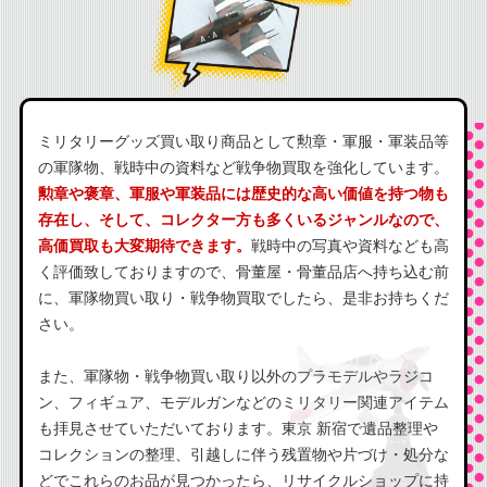
ミリタリーグッズ買い取り商品として勲章・軍服・軍装品等
の軍隊物、戦時中の資料など戦争物買取を強化しています。
勲章や褒章、軍服や軍装品には歴史的な高い価値を持つ物も
存在し、そして、コレクター方も多くいるジャンルなので、
高価買取も大変期待できます。
戦時中の写真や資料なども高
く評価致しておりますので、骨董屋・骨董品店へ持ち込む前
に、軍隊物買い取り・戦争物買取でしたら、是非お持ちくだ
さい。
また、軍隊物・戦争物買い取り以外のプラモデルやラジコ
ン、フィギュア、モデルガンなどのミリタリー関連アイテム
も拝見させていただいております。東京 新宿で遺品整理や
コレクションの整理、引越しに伴う残置物や片づけ・処分な
どでこれらのお品が見つかったら、リサイクルショップに持