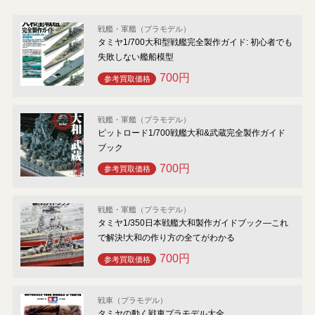
戦艦・軍艦（プラモデル）
タミヤ1/700大和型戦艦完全製作ガイド: 初心者でも
失敗しない艦船模型
700円
参考買取価格
戦艦・軍艦（プラモデル）
ピットロード1/700戦艦大和&武蔵完全製作ガイド
ブック
700円
参考買取価格
戦艦・軍艦（プラモデル）
タミヤ1/350日本戦艦大和製作ガイドブック―これ
で解決!大和の作り方の全てがわかる
700円
参考買取価格
戦車（プラモデル）
タミヤの動く戦車プラモデル大全