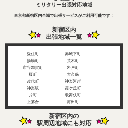
ミリタリー出張対応地域
東京都新宿区内全域で出張サービスがご利用可能です！
新宿区内
出張地域一覧
愛住町
赤城下町
揚場町
荒木町
市谷加賀町
岩戸町
榎町
大久保
改代町
神楽河岸
神楽坂
霞ケ丘町
片町
歌舞伎町
上落合
河田町
喜久井町
北町
新宿区内の
北山伏町
細工町
駅周辺地域にも対応
坂町
左門町