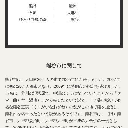
上川上
上新田
熊谷
籠原
上須戸
上中条
石原
大麻生
上奈良
上根
ひろせ野鳥の森
上熊谷
上之
川原明戸
河原町
吉所敷
銀座
久下
葛和田
屈戸
久保島
熊谷
小泉
熊谷市に関して
熊谷市は、人口約20万人の市で2005年に合併しました。2007年
に初の20万人都市となり、2009年に特例市の指定を受けました。
市名は、荒川の氾濫原で、中洲のようになっていたことから「ク
マ（曲）ヤ（湿地）」から転じたという説と、一ノ谷の戦いで有
名な熊谷直実（くまがいなおざね）の父がこの地で熊を退治し、
熊谷姓を名乗ったという説があるそうです。熊谷市は、（旧）熊
谷市、大里郡妻沼町、大里郡大里町が平成の大合併の一例とし
て、2005年10月1日に新たに合併してできた市です。さらに2007