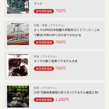
ブック
700円
参考買取価格
戦艦・軍艦（プラモデル）
タミヤ1/350日本戦艦大和製作ガイドブック―これ
で解決!大和の作り方の全てがわかる
700円
参考買取価格
戦車（プラモデル）
タミヤの動く戦車プラモデル大全
700円
参考買取価格
戦車（プラモデル）
1/35 可動戦車模型の作り方 (プラモデル徹底工作)
1,200円
参考買取価格