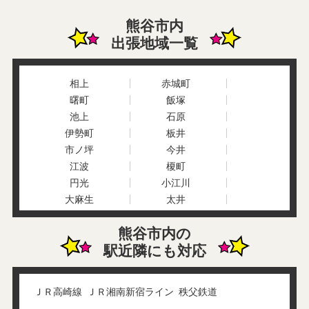
熊谷市内
出張地域一覧
相上
赤城町
曙町
飯塚
池上
石原
伊勢町
板井
市ノ坪
今井
江波
榎町
円光
小江川
大麻生
太井
大塚
大野
熊谷市内の
大原
押切
駅近隣にも対応
小曽根
男沼
柿沼
籠原南
冑山
鎌倉町
ＪＲ高崎線
ＪＲ湘南新宿ライン
秩父鉄道
上江袋
上恩田