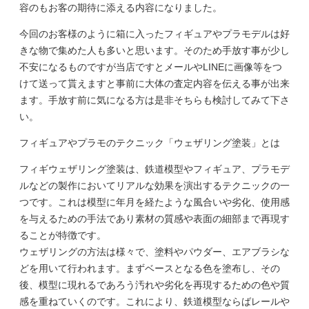
容のもお客の期待に添える内容になりました。
今回のお客様のように箱に入ったフィギュアやプラモデルは好
きな物で集めた人も多いと思います。そのため手放す事が少し
不安になるものですが当店ですとメールやLINEに画像等をつ
けて送って貰えますと事前に大体の査定内容を伝える事が出来
ます。手放す前に気になる方は是非そちらも検討してみて下さ
い。
フィギュアやプラモのテクニック「ウェザリング塗装」とは
フィギウェザリング塗装は、鉄道模型やフィギュア、プラモデ
ルなどの製作においてリアルな効果を演出するテクニックの一
つです。これは模型に年月を経たような風合いや劣化、使用感
を与えるための手法であり素材の質感や表面の細部まで再現す
ることが特徴です。
ウェザリングの方法は様々で、塗料やパウダー、エアブラシな
どを用いて行われます。まずベースとなる色を塗布し、その
後、模型に現れるであろう汚れや劣化を再現するための色や質
感を重ねていくのです。これにより、鉄道模型ならばレールや