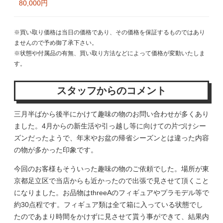
80,000円
※買い取り価格は当日の価格であり、その価格を保証するものではあり
ませんので予め御了承下さい。
※状態や付属品の有無、買い取り方法などによって価格が変動いたしま
す。
スタッフからのコメント
三月半ばから後半にかけて趣味の物のお問い合わせが多くあり
ました。4月からの新生活や引っ越し等に向けての片づけシー
ズンだったようで、年末やお盆の帰省シーズンとは違った内容
の物が多かった印象です。
今回のお客様もそういった趣味の物のご依頼でした。場所が東
京都足立区で当店からも近かったので出張で見させて頂くこと
になりました。お品物はthreeAのフィギュアやプラモデル等で
約30点程です。フィギュア類は全て箱に入っている状態でし
たのであまり時間をかけずに見させて貰う事ができて、結果内