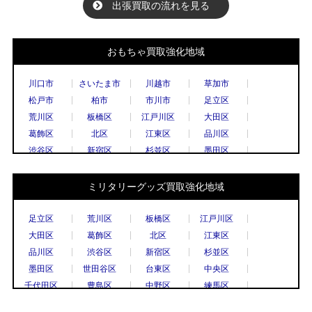
出張買取の流れを見る
おもちゃ買取強化地域
川口市
さいたま市
川越市
草加市
松戸市
柏市
市川市
足立区
荒川区
板橋区
江戸川区
大田区
葛飾区
北区
江東区
品川区
渋谷区
新宿区
杉並区
墨田区
世田谷区
台東区
中央区
千代田区
豊島区
中野区
練馬区
文京区
ミリタリーグッズ買取強化地域
港区
目黒区
国立市
小金井市
国分寺市
小平市
立川市
調布市
足立区
荒川区
板橋区
江戸川区
西東京市
八王子市
東村山市
日野市
大田区
葛飾区
北区
江東区
府中市
三鷹市
武蔵野市
上尾市
品川区
渋谷区
新宿区
杉並区
春日部市
久喜市
熊谷市
越谷市
墨田区
世田谷区
台東区
中央区
秩父市
所沢市
戸田市
新座市
千代田区
豊島区
中野区
練馬区
飯能市
八潮市
千葉市
流山市
文京区
港区
目黒区
八王子市