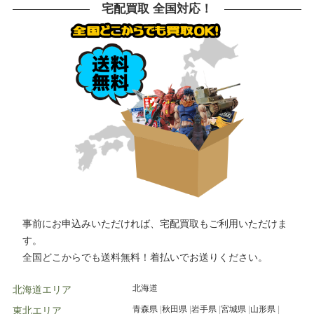
船橋市
鎌倉市
川崎市
相模原市
横浜市
川崎市
川口市
越谷市
宅配買取 全国対応！
大和市
横須賀市
横浜市
宇都宮市
草加市
戸田市
さいたま市
所沢市
栃木市
高崎市
前橋市
古河市
川越市
市川市
柏市
松戸市
つくば市
水戸市
千葉市
高崎市
水戸市
小山市
事前にお申込みいただければ、宅配買取もご利用いただけま
す。
全国どこからでも送料無料！着払いでお送りください。
北海道
北海道エリア
青森県
秋田県
岩手県
宮城県
山形県
東北エリア