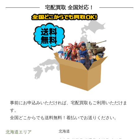
船橋市
鎌倉市
川崎市
相模原市
横浜市
川崎市
川口市
越谷市
宅配買取 全国対応！
大和市
横須賀市
横浜市
宇都宮市
草加市
戸田市
さいたま市
所沢市
栃木市
高崎市
前橋市
古河市
川越市
市川市
柏市
松戸市
つくば市
水戸市
千葉市
高崎市
水戸市
小山市
事前にお申込みいただければ、宅配買取もご利用いただけま
す。
全国どこからでも送料無料！着払いでお送りください。
北海道
北海道エリア