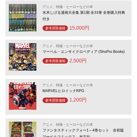
アニメ、特撮・ヒーローなどの本
水木しげる漫画大全集 第1期 全33巻 全巻購入特典
付き
15,000円
参考買取価格
アニメ、特撮・ヒーローなどの本
マーベル・エンサイクロペディア (ShoPro Books)
2,500円
参考買取価格
アニメ、特撮・ヒーローなどの本
MARVELヒロイックRPG
1,200円
参考買取価格
アニメ、特撮・ヒーローなどの本
ファンタスティックフォー1～4巻セット 全初版
マーベルコミックス 光文社