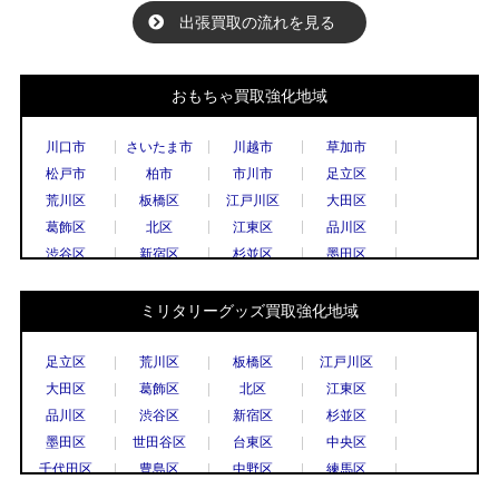
出張買取の流れを見る
おもちゃ買取強化地域
川口市
さいたま市
川越市
草加市
松戸市
柏市
市川市
足立区
荒川区
板橋区
江戸川区
大田区
葛飾区
北区
江東区
品川区
渋谷区
新宿区
杉並区
墨田区
世田谷区
台東区
中央区
千代田区
豊島区
中野区
練馬区
文京区
ミリタリーグッズ買取強化地域
港区
目黒区
国立市
小金井市
国分寺市
小平市
立川市
調布市
足立区
荒川区
板橋区
江戸川区
西東京市
八王子市
東村山市
日野市
大田区
葛飾区
北区
江東区
府中市
三鷹市
武蔵野市
上尾市
品川区
渋谷区
新宿区
杉並区
春日部市
久喜市
熊谷市
越谷市
墨田区
世田谷区
台東区
中央区
秩父市
所沢市
戸田市
新座市
千代田区
豊島区
中野区
練馬区
飯能市
八潮市
千葉市
流山市
文京区
港区
目黒区
八王子市