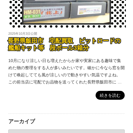
2025年10月3日
公開
長野県飯田市 宅配買取 ピットロードの
艦船キット等 段ボール3箱分
10月になり涼しい日も増えたからか家や実家にある趣味で集
めた物の整理をする人が多いみたいです。確かに今なら窓を開
けて喚起してても風が涼しいので動きやすい気温ですよね。
この前当店に宅配でお品物を送ってくれた長野県飯田市に …
続きを読む
アーカイブ