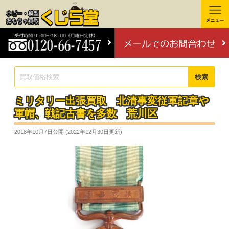
検索
ミリタリー出張買取 北清事変従軍記章や
軍帽、戦記古書を多数 荒川区
2018年10月7日
公開 (
2022年12月30日
更新)