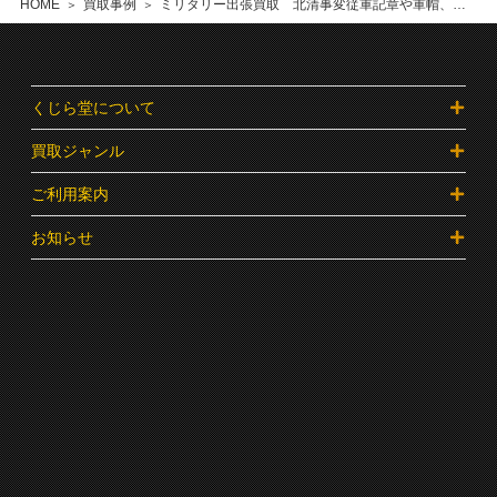
HOME
買取事例
ミリタリー出張買取 北清事変従軍記章や軍帽、戦記古書を多数 荒川区
くじら堂について
買取ジャンル
ご利用案内
お知らせ