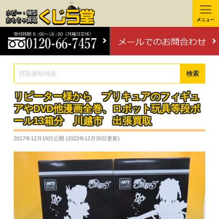
検索
リピーター様から プリキュアのフィギュ
アやDVD他漫画全巻、ロボット玩具等段ボ
ール13箱分 川越市 出張買取
2017年12月19日
公開 (
2022年12月30日
更新)