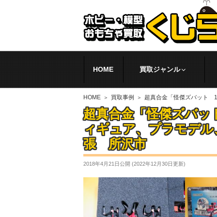
HOME
買取ジャンル
HOME
買取事例
超真合金「怪傑ズバット 
超真合金「怪傑ズバット
ィギュア、プラモデル
張 所沢市
2018年4月21日
公開 (
2022年12月30日
更新)