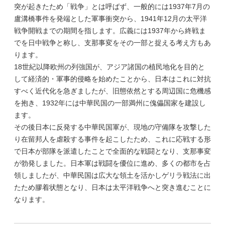
突が起きたため「戦争」とは呼ばず、一般的には1937年7月の
盧溝橋事件を発端とした軍事衝突から、1941年12月の太平洋
戦争開戦までの期間を指します。広義には1937年から終戦ま
でを日中戦争と称し、支那事変をその一部と捉える考え方もあ
ります。
18世紀以降欧州の列強国が、アジア諸国の植民地化を目的と
して経済的・軍事的侵略を始めたことから、日本はこれに対抗
すべく近代化を急ぎましたが、旧態依然とする周辺国に危機感
を抱き、1932年には中華民国の一部満州に傀儡国家を建設し
ます。
その後日本に反発する中華民国軍が、現地の守備隊を攻撃した
り在留邦人を虐殺する事件を起こしたため、これに応戦する形
で日本が部隊を派遣したことで全面的な戦闘となり、支那事変
が勃発しました。日本軍は戦闘を優位に進め、多くの都市を占
領しましたが、中華民国は広大な領土を活かしゲリラ戦法に出
たため膠着状態となり、日本は太平洋戦争へと突き進むことに
なります。