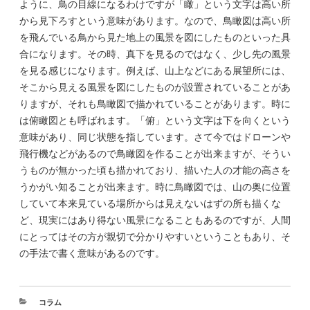
ように、鳥の目線になるわけですが「瞰」という文字は高い所
から見下ろすという意味があります。なので、鳥瞰図は高い所
を飛んでいる鳥から見た地上の風景を図にしたものといった具
合になります。その時、真下を見るのではなく、少し先の風景
を見る感じになります。例えば、山上などにある展望所には、
そこから見える風景を図にしたものが設置されていることがあ
りますが、それも鳥瞰図で描かれていることがあります。時に
は俯瞰図とも呼ばれます。「俯」という文字は下を向くという
意味があり、同じ状態を指しています。さて今ではドローンや
飛行機などがあるので鳥瞰図を作ることが出来ますが、そうい
うものが無かった頃も描かれており、描いた人の才能の高さを
うかがい知ることが出来ます。時に鳥瞰図では、山の奥に位置
していて本来見ている場所からは見えないはずの所も描くな
ど、現実にはあり得ない風景になることもあるのですが、人間
にとってはその方が親切で分かりやすいということもあり、そ
の手法で書く意味があるのです。
コラム