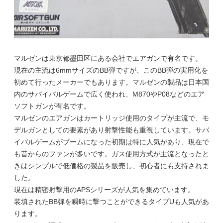
マルゼンは東京都墨田区にある会社でエアガンで有名です。
現在の主流は6mmサイズのBB弾ですが、このBB弾の実用化を
初めて行ったメーカーでもあります。マルゼンの製品は日本国
内のサバイバルゲームで広く使われ、M870やP08などのエア
ソフトガンが有名です。
マルゼンのエアガンはカートリッジ使用のタイプが主流で、モ
デルガンとしての要素があり射撃性能も重視しています。サバ
イバルゲームがブームになった初期は特に人気があり、現在で
も昔からのファンが多いです。ガス使用方式が主流となったと
きはシンプルで低価格の製品を販売し、初心者にも支持されま
した。
現在は精密射撃用のAPSシリーズが人気を集めています。
装填されたBB弾を瞬時に撃つことができるタイプUも人気があ
ります。