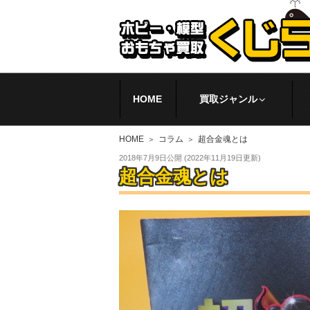
HOME
買取ジャンル
HOME
コラム
超合金魂とは
2018年7月9日
公開 (
2022年11月19日
更新)
超合金魂とは