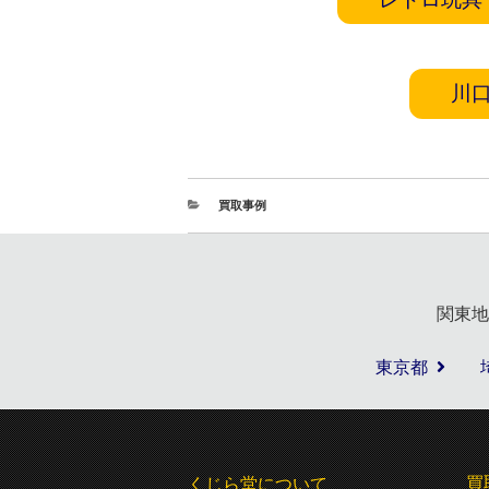
川
買取事例
関東地
東京都
買
くじら堂について