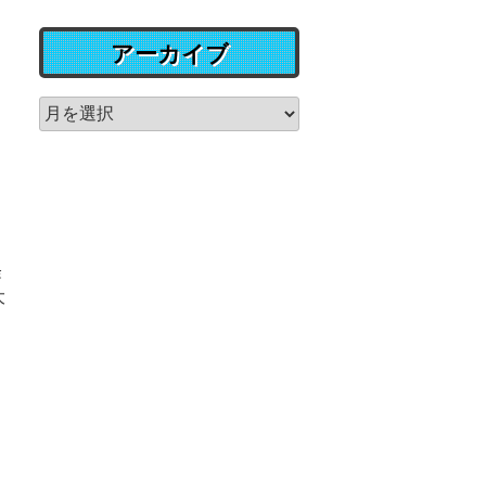
アーカイブ
経
大