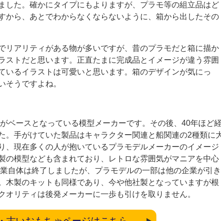
ました。確かにタイプにもよりますが、プラモ等の組立品はど
すから、あとでわからなくならないように、箱から出したその
でリアリティがある物が多いですが、昔のプラモだと箱に描か
ラストだと思います。正直たまに完成品とイメージが違う雰囲
ているイラストは可愛いと思います。箱のデザインが気にっ
いそうですよね。
社がベースとなっている模型メーカーです。その後、40年ほど
た。手がけていた製品はキャラクター関連と船関連の2種類に
り、現在多くの人が抱いているプラモデルメーカーのイメージ
製の模型なども含まれており、レトロな雰囲気がマニアを中心
に営業自体は終了しましたが、プラモデルの一部は他の企業が引き
。木製のキットも同様であり、今や他社製となっていますが根
クオリティは後発メーカーに一歩も引けを取りません。
・古いおもちゃページはこちら