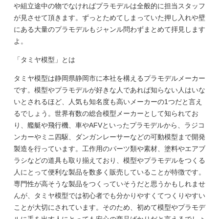
や組立途中の物でなければプラモデルは全般的に担当スタッフ
が見させて頂きます。ずっとためてしまっていた押し入れや壁
にある大量のプラモデルもジャンル問わずまとめて拝見します
よ。
「タミヤ模型」とは
タミヤ模型は静岡県静岡市に本社を構えるプラモデルメーカー
です。模型やプラモデルが好きな人であれば知らない人はいな
いとされるほど、人気も知名度も高いメーカーの1つだと言え
るでしょう。世界有数の総合模型メーカーとして知られてお
り、艦艇や飛行機、車やAFVといったプラモデルから、ラジコ
ンカーやミニ四駆、ダンガンレーサーなどの可動模型まで開発
製造を行っています。工作用のパーツ類や素材、塗料やエアブ
ラシなどの道具も取り揃えており、模型やプラモデルをつくる
人にとって便利な製品を数多く販売していることが特徴です。
専門性が高そうな製品をつくっていそうだと思うかもしれませ
んが、タミヤ模型では初心者でも分かりやすくてつくりやすい
ことが大切にされています。そのため、初めて模型やプラモデ
ルに手を出す人にとっても安心の商品ばかりだと言えるでしょ