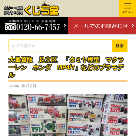
検索
大量買取 足立区 「タミヤ模型 マクラ
ーレン ホンダ MP4/7」などのプラモデ
ル
2023年1月6日
公開