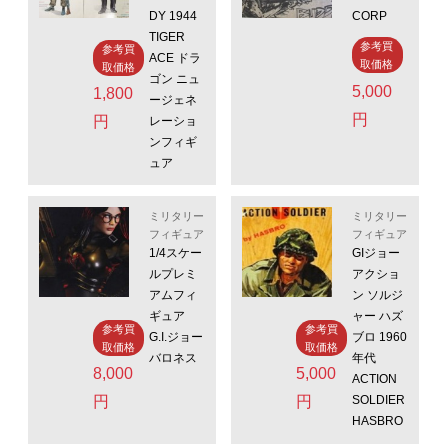
DY 1944
CORP
TIGER
参考買
参考買
ACE ドラ
取価格
取価格
ゴン ニュ
5,000
1,800
ージェネ
円
円
レーショ
ンフィギ
ュア
ミリタリー
ミリタリー
フィギュア
フィギュア
1/4スケー
GIジョー
ルプレミ
アクショ
アムフィ
ン ソルジ
ギュア
ャー ハズ
参考買
参考買
G.I.ジョー
ブロ 1960
取価格
取価格
バロネス
年代
8,000
5,000
ACTION
円
円
SOLDIER
HASBRO