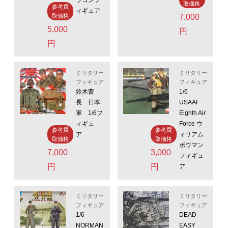
ラゴンフ
取価格
参考買
ィギュア
取価格
7,000
5,000
円
円
ミリタリー
ミリタリー
フィギュア
フィギュア
鈴木曹
1/6
長 日本
USAAF
軍 1/6フ
Eighth Air
ィギュ
Force ウ
参考買
参考買
ア
ィリアム
取価格
取価格
ボウマン
7,000
3,000
フィギュ
円
円
ア
ミリタリー
ミリタリー
フィギュア
フィギュア
1/6
DEAD
NORMAN
EASY