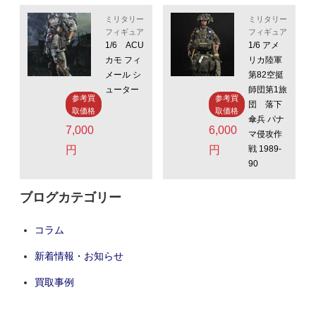
ミリタリー
ミリタリー
フィギュア
フィギュア
1/6 ACU
1/6 アメ
カモ フィ
リカ陸軍
メール シ
第82空挺
ューター
師団第1旅
参考買
参考買
団 落下
取価格
取価格
傘兵 パナ
7,000
6,000
マ侵攻作
円
円
戦 1989-
90
ブログカテゴリー
コラム
新着情報・お知らせ
買取事例