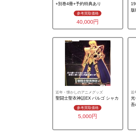
+別巻4冊+予約特典あり
1
版
参考買取価格
40,000円
近年・懐かしのアニメグッズ
近
聖闘士聖衣神話EX バルゴ シャカ
光
吾
参考買取価格
5,000円