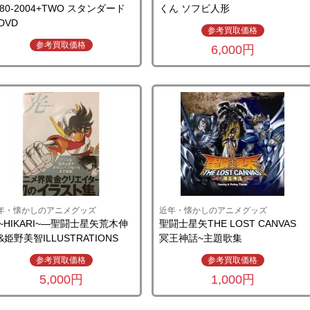
980-2004+TWO スタンダード
くん ソフビ人形
DVD
参考買取価格
参考買取価格
6,000円
年・懐かしのアニメグッズ
近年・懐かしのアニメグッズ
~HIKARI~―聖闘士星矢荒木伸
聖闘士星矢THE LOST CANVAS
&姫野美智ILLUSTRATIONS
冥王神話~主題歌集
参考買取価格
参考買取価格
5,000円
1,000円