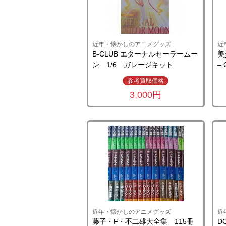
近年・懐かしのアニメグッズ
近
B-CLUB エターナルセーラームー
美
ン 1/6 ガレージキット
– 
参考買取価格
3,000円
近年・懐かしのアニメグッズ
近
藤子・F・不二雄大全集 115冊
D