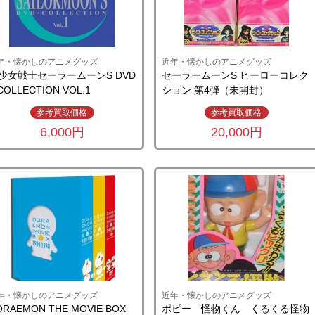
年・懐かしのアニメグッズ
近年・懐かしのアニメグッズ
少女戦士セーラームーンS DVD
セーラームーンS ヒーローコレク
COLLECTION VOL.1
ション 第4弾（未開封）
参考買取価格
参考買取価格
6,000円
20,000円
年・懐かしのアニメグッズ
近年・懐かしのアニメグッズ
ORAEMON THE MOVIE BOX
ポピー 怪物くん くるくる怪物