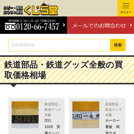
検索
鉄道部品・鉄道グッズ全般の買
取価格相場
鉄道部品・
鉄道部品・
鉄道グッズ
鉄道グッズ
全般
全般
D51
ホーロー
1026 実
看板 両
車ナンバ
面サボ