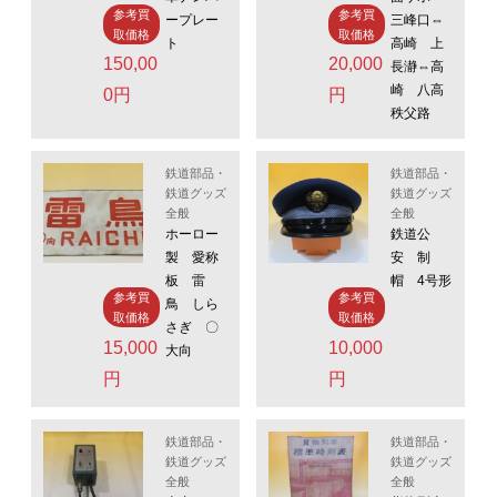
参考買
参考買
ープレー
三峰口⇔
取価格
取価格
ト
高崎 上
150,00
20,000
長瀞⇔高
崎 八高
0円
円
秩父路
鉄道部品・
鉄道部品・
鉄道グッズ
鉄道グッズ
全般
全般
ホーロー
鉄道公
製 愛称
安 制
板 雷
帽 4号形
参考買
参考買
鳥 しら
取価格
取価格
さぎ 〇
15,000
10,000
大向
円
円
鉄道部品・
鉄道部品・
鉄道グッズ
鉄道グッズ
全般
全般