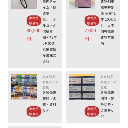
車内チャ
貨物列車
イム「鉄
標準時刻
道唱
表 昭和41
参考買
参考買
歌」 オ
年 10月現
取価格
取価格
ルゴール
行 日本
80,000
7,000
増幅器
国有鉄道
昭和48年
貨物営業
円
円
5月製造
局
八幡電気
産業株式
会社
鉄道部品・
鉄道部品・
鉄道グッズ
鉄道グッズ
全般
全般
各種鉄道
各種鉄道
書籍・古
切符・硬
書・資料
券切符・
参考買
参考買
など
入場券な
取価格
取価格
ど