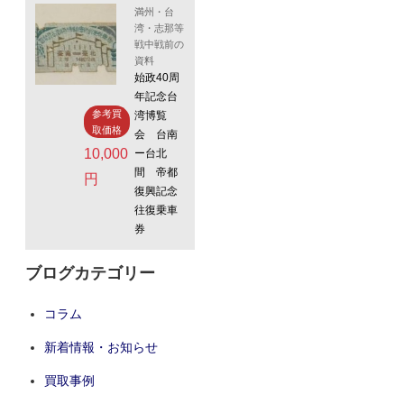
満州・台
湾・志那等
戦中戦前の
資料
始政40周
年記念台
参考買
湾博覧
取価格
会 台南
10,000
ー台北
間 帝都
円
復興記念
往復乗車
券
ブログカテゴリー
コラム
新着情報・お知らせ
買取事例