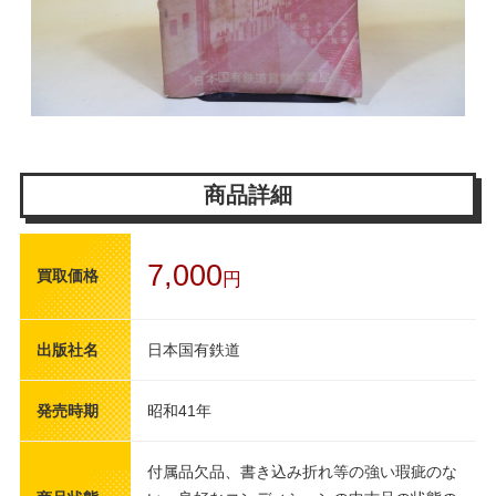
商品詳細
7,000
買取価格
円
出版社名
日本国有鉄道
発売時期
昭和41年
付属品欠品、書き込み折れ等の強い瑕疵のな