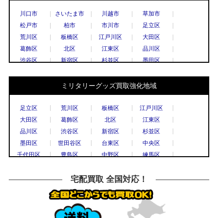
川口市
さいたま市
川越市
草加市
松戸市
柏市
市川市
足立区
荒川区
板橋区
江戸川区
大田区
葛飾区
北区
江東区
品川区
渋谷区
新宿区
杉並区
墨田区
世田谷区
台東区
中央区
千代田区
豊島区
中野区
練馬区
文京区
ミリタリーグッズ買取強化地域
港区
目黒区
国立市
小金井市
国分寺市
小平市
立川市
調布市
足立区
荒川区
板橋区
江戸川区
西東京市
八王子市
東村山市
日野市
大田区
葛飾区
北区
江東区
府中市
三鷹市
武蔵野市
上尾市
品川区
渋谷区
新宿区
杉並区
春日部市
久喜市
熊谷市
越谷市
墨田区
世田谷区
台東区
中央区
秩父市
所沢市
戸田市
新座市
千代田区
豊島区
中野区
練馬区
飯能市
八潮市
千葉市
流山市
文京区
港区
目黒区
八王子市
船橋市
鎌倉市
川崎市
相模原市
横浜市
川崎市
川口市
越谷市
宅配買取 全国対応！
大和市
横須賀市
横浜市
宇都宮市
草加市
戸田市
さいたま市
所沢市
栃木市
高崎市
前橋市
古河市
川越市
市川市
柏市
松戸市
つくば市
水戸市
千葉市
高崎市
水戸市
小山市