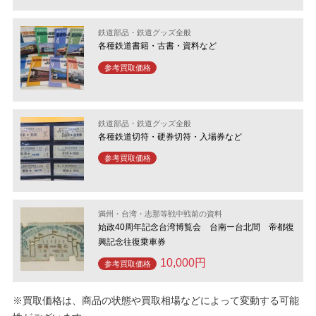
鉄道部品・鉄道グッズ全般
各種鉄道書籍・古書・資料など
参考買取価格
鉄道部品・鉄道グッズ全般
各種鉄道切符・硬券切符・入場券など
参考買取価格
満州・台湾・志那等戦中戦前の資料
始政40周年記念台湾博覧会 台南ー台北間 帝都復
興記念往復乗車券
10,000円
参考買取価格
※買取価格は、商品の状態や買取相場などによって変動する可能