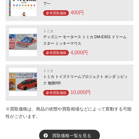
で―
400円
参考買取価格
トミカ
ディズニー モータース トミカ DM-EX01 ドリーム
スター ミッキーマウス
4,000円
参考買取価格
トミカ
トミカ トイズドリームプロジェクト ホンダ シビッ
ク 無限RR
10,000円
参考買取価格
※買取価格は、商品の状態や買取相場などによって変動する可能
性がございます。
買取価格一覧を見る