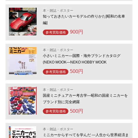
本・雑誌・ポスター
知っておきたいカーモデルの作りかた[昭和の名車
編]
900円
参考買取価格
本・雑誌・ポスター
小さいミニカー―国際・海外ブランドカタログ
(NEKO MOOK―NEKO HOBBY MOOK
500円
参考買取価格
本・雑誌・ポスター
国産ミニチュアカー考古学―昭和の国産ミニカーを
ブランド別に完全網羅
500円
参考買取価格
本・雑誌・ポスター
ミニカーからすべてを学んだ ―人生から世界経済ま