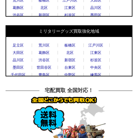
荒川区
板橋区
江戸川区
大田区
葛飾区
北区
江東区
品川区
渋谷区
新宿区
杉並区
墨田区
世田谷区
台東区
中央区
千代田区
豊島区
中野区
練馬区
文京区
ミリタリーグッズ買取強化地域
港区
目黒区
国立市
小金井市
国分寺市
小平市
立川市
調布市
足立区
荒川区
板橋区
江戸川区
西東京市
八王子市
東村山市
日野市
大田区
葛飾区
北区
江東区
府中市
三鷹市
武蔵野市
上尾市
品川区
渋谷区
新宿区
杉並区
春日部市
久喜市
熊谷市
越谷市
墨田区
世田谷区
台東区
中央区
秩父市
所沢市
戸田市
新座市
千代田区
豊島区
中野区
練馬区
飯能市
八潮市
千葉市
流山市
文京区
港区
目黒区
八王子市
船橋市
鎌倉市
川崎市
相模原市
横浜市
川崎市
川口市
越谷市
宅配買取 全国対応！
大和市
横須賀市
横浜市
宇都宮市
草加市
戸田市
さいたま市
所沢市
栃木市
高崎市
前橋市
古河市
川越市
市川市
柏市
松戸市
つくば市
水戸市
千葉市
高崎市
水戸市
小山市