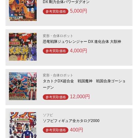
DX 剛力合体パワーダグオン
5,000円
参考買取価格
変形・合体ロボット
恐竜戦隊ジュウレンジャー DX 進化合体 大獣神
4,000円
参考買取価格
変形・合体ロボット
タカトクDX超合金 戦国魔神 戦国合身ゴーショ
ーグン
12,000円
参考買取価格
ソフビ
ソフビフィギュア全カタログ2000
400円
参考買取価格