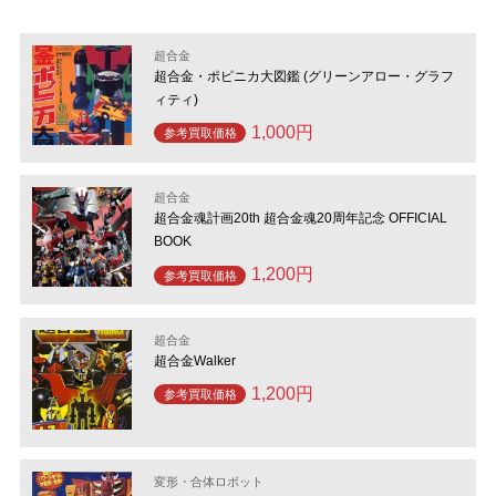
超合金
超合金・ポピニカ大図鑑 (グリーンアロー・グラフ
ィティ)
1,000円
参考買取価格
超合金
超合金魂計画20th 超合金魂20周年記念 OFFICIAL
BOOK
1,200円
参考買取価格
超合金
超合金Walker
1,200円
参考買取価格
変形・合体ロボット