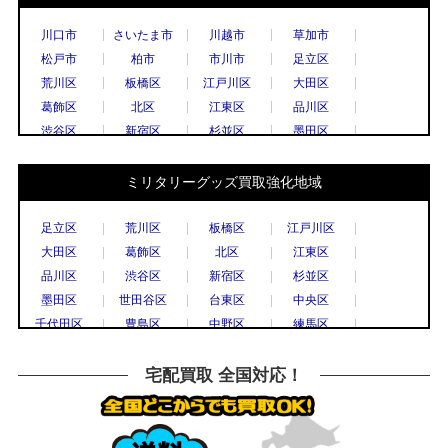
川口市
さいたま市
川越市
草加市
松戸市
柏市
市川市
足立区
荒川区
板橋区
江戸川区
大田区
葛飾区
北区
江東区
品川区
渋谷区
新宿区
杉並区
墨田区
世田谷区
台東区
中央区
千代田区
豊島区
中野区
練馬区
文京区
ミリタリーグッズ買取強化地域
港区
目黒区
国立市
小金井市
国分寺市
小平市
立川市
調布市
足立区
荒川区
板橋区
江戸川区
西東京市
八王子市
東村山市
日野市
大田区
葛飾区
北区
江東区
府中市
三鷹市
武蔵野市
上尾市
品川区
渋谷区
新宿区
杉並区
春日部市
久喜市
熊谷市
越谷市
墨田区
世田谷区
台東区
中央区
秩父市
所沢市
戸田市
新座市
千代田区
豊島区
中野区
練馬区
飯能市
八潮市
千葉市
流山市
文京区
港区
目黒区
八王子市
船橋市
鎌倉市
川崎市
相模原市
横浜市
川崎市
川口市
越谷市
宅配買取 全国対応！
大和市
横須賀市
横浜市
宇都宮市
草加市
戸田市
さいたま市
所沢市
栃木市
高崎市
前橋市
古河市
川越市
市川市
柏市
松戸市
つくば市
水戸市
千葉市
高崎市
水戸市
小山市