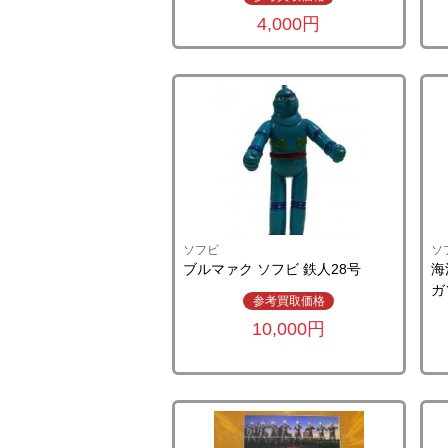
4,000円
ソフビ
ソ
ブルマァク ソフビ 鉄人28号
海
ガ
参考買取価格
10,000円