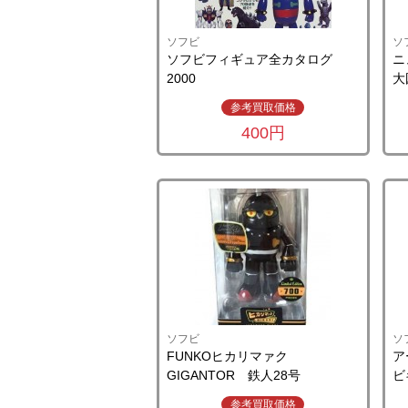
ソフビ
ソ
ソフビフィギュア全カタログ
ニ
2000
大
参考買取価格
400円
ソフビ
ソ
FUNKOヒカリマァク
ア
GIGANTOR 鉄人28号
ビ
参考買取価格