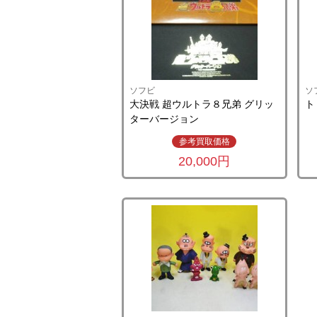
ソフビ
ソ
大決戦 超ウルトラ８兄弟 グリッ
ト
ターバージョン
参考買取価格
20,000円