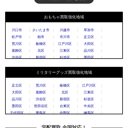
おもちゃ買取強化地域
川口市
さいたま市
川越市
草加市
松戸市
柏市
市川市
足立区
荒川区
板橋区
江戸川区
大田区
葛飾区
北区
江東区
品川区
渋谷区
新宿区
杉並区
墨田区
世田谷区
台東区
中央区
千代田区
豊島区
中野区
練馬区
文京区
ミリタリーグッズ買取強化地域
港区
目黒区
国立市
小金井市
国分寺市
小平市
立川市
調布市
足立区
荒川区
板橋区
江戸川区
西東京市
八王子市
東村山市
日野市
大田区
葛飾区
北区
江東区
府中市
三鷹市
武蔵野市
上尾市
品川区
渋谷区
新宿区
杉並区
春日部市
久喜市
熊谷市
越谷市
墨田区
世田谷区
台東区
中央区
秩父市
所沢市
戸田市
新座市
千代田区
豊島区
中野区
練馬区
飯能市
八潮市
千葉市
流山市
文京区
港区
目黒区
八王子市
船橋市
鎌倉市
川崎市
相模原市
横浜市
川崎市
川口市
越谷市
宅配買取 全国対応！