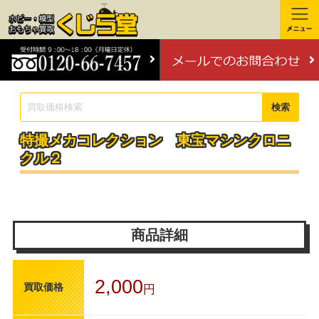
検索
特撮メカコレクション 東宝マシンクロニ
クル２
商品詳細
2,000
買取価格
円