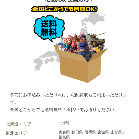
大和市
横須賀市
横浜市
宇都宮市
草加市
戸田市
さいたま市
所沢市
栃木市
高崎市
前橋市
古河市
川越市
市川市
柏市
松戸市
つくば市
水戸市
千葉市
高崎市
水戸市
小山市
事前にお申込みいただければ、宅配買取もご利用いただけま
す。
全国どこからでも送料無料！着払いでお送りください。
北海道
北海道エリア
青森県
秋田県
岩手県
宮城県
山形県
東北エリア
福島県