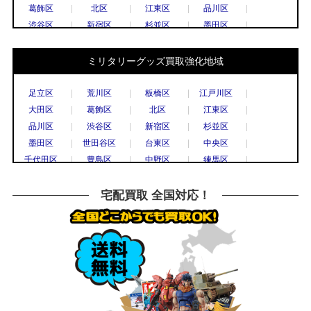
葛飾区
北区
江東区
品川区
渋谷区
新宿区
杉並区
墨田区
世田谷区
台東区
中央区
千代田区
豊島区
中野区
練馬区
文京区
ミリタリーグッズ買取強化地域
港区
目黒区
国立市
小金井市
国分寺市
小平市
立川市
調布市
足立区
荒川区
板橋区
江戸川区
西東京市
八王子市
東村山市
日野市
大田区
葛飾区
北区
江東区
府中市
三鷹市
武蔵野市
上尾市
品川区
渋谷区
新宿区
杉並区
春日部市
久喜市
熊谷市
越谷市
墨田区
世田谷区
台東区
中央区
秩父市
所沢市
戸田市
新座市
千代田区
豊島区
中野区
練馬区
飯能市
八潮市
千葉市
流山市
文京区
港区
目黒区
八王子市
船橋市
鎌倉市
川崎市
相模原市
横浜市
川崎市
川口市
越谷市
宅配買取 全国対応！
大和市
横須賀市
横浜市
宇都宮市
草加市
戸田市
さいたま市
所沢市
栃木市
高崎市
前橋市
古河市
川越市
市川市
柏市
松戸市
つくば市
水戸市
千葉市
高崎市
水戸市
小山市