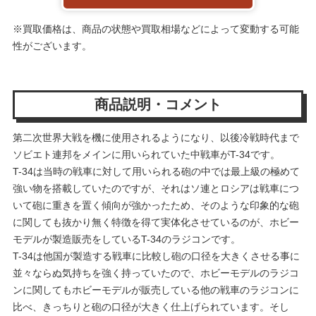
※買取価格は、商品の状態や買取相場などによって変動する可能
性がございます。
商品説明・コメント
第二次世界大戦を機に使用されるようになり、以後冷戦時代まで
ソビエト連邦をメインに用いられていた中戦車がT-34です。
T-34は当時の戦車に対して用いられる砲の中では最上級の極めて
強い物を搭載していたのですが、それはソ連とロシアは戦車につ
いて砲に重きを置く傾向が強かったため、そのような印象的な砲
に関しても抜かり無く特徴を得て実体化させているのが、ホビー
モデルが製造販売をしているT-34のラジコンです。
T-34は他国が製造する戦車に比較し砲の口径を大きくさせる事に
並々ならぬ気持ちを強く持っていたので、ホビーモデルのラジコ
ンに関してもホビーモデルが販売している他の戦車のラジコンに
比べ、きっちりと砲の口径が大きく仕上げられています。そし