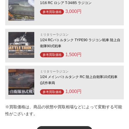
1/16 RC ロシア T-34/85 ラジコン
3,000円
参考買取価格
ミリタリーラジコン
1/24 RCバトルタンク TYPE90 ラジコン戦車 陸上自
衛隊90式戦車
1,500円
参考買取価格
ミリタリーラジコン
1/24 メインバトルタンク RC 陸上自衛隊10式戦車
(試作車両
1,000円
参考買取価格
※買取価格は、商品の状態や買取相場などによって変動する可能
性がございます。