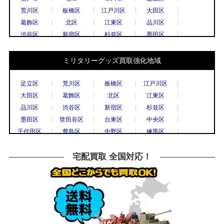
荒川区
板橋区
江戸川区
大田区
葛飾区
北区
江東区
品川区
渋谷区
新宿区
杉並区
墨田区
世田谷区
台東区
中央区
千代田区
豊島区
中野区
練馬区
文京区
ミリタリーグッズ買取強化地域
港区
目黒区
国立市
小金井市
国分寺市
小平市
立川市
調布市
足立区
荒川区
板橋区
江戸川区
西東京市
八王子市
東村山市
日野市
大田区
葛飾区
北区
江東区
府中市
三鷹市
武蔵野市
上尾市
品川区
渋谷区
新宿区
杉並区
春日部市
久喜市
熊谷市
越谷市
墨田区
世田谷区
台東区
中央区
秩父市
所沢市
戸田市
新座市
千代田区
豊島区
中野区
練馬区
飯能市
八潮市
千葉市
流山市
文京区
港区
目黒区
八王子市
船橋市
鎌倉市
川崎市
相模原市
横浜市
川崎市
川口市
越谷市
宅配買取 全国対応！
大和市
横須賀市
横浜市
宇都宮市
草加市
戸田市
さいたま市
所沢市
栃木市
高崎市
前橋市
古河市
川越市
市川市
柏市
松戸市
つくば市
水戸市
千葉市
高崎市
水戸市
小山市