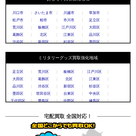
川口市
さいたま市
川越市
草加市
松戸市
柏市
市川市
足立区
荒川区
板橋区
江戸川区
大田区
葛飾区
北区
江東区
品川区
渋谷区
新宿区
杉並区
墨田区
世田谷区
台東区
中央区
千代田区
豊島区
中野区
練馬区
文京区
ミリタリーグッズ買取強化地域
港区
目黒区
国立市
小金井市
国分寺市
小平市
立川市
調布市
足立区
荒川区
板橋区
江戸川区
西東京市
八王子市
東村山市
日野市
大田区
葛飾区
北区
江東区
府中市
三鷹市
武蔵野市
上尾市
品川区
渋谷区
新宿区
杉並区
春日部市
久喜市
熊谷市
越谷市
墨田区
世田谷区
台東区
中央区
秩父市
所沢市
戸田市
新座市
千代田区
豊島区
中野区
練馬区
飯能市
八潮市
千葉市
流山市
文京区
港区
目黒区
八王子市
船橋市
鎌倉市
川崎市
相模原市
横浜市
川崎市
川口市
越谷市
宅配買取 全国対応！
大和市
横須賀市
横浜市
宇都宮市
草加市
戸田市
さいたま市
所沢市
栃木市
高崎市
前橋市
古河市
川越市
市川市
柏市
松戸市