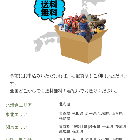
つくば市
水戸市
千葉市
高崎市
水戸市
小山市
事前にお申込みいただければ、宅配買取もご利用いただけま
す。
全国どこからでも送料無料！着払いでお送りください。
北海道
北海道エリア
青森県
秋田県
岩手県
宮城県
山形県
東北エリア
福島県
東京都
神奈川県
埼玉県
千葉県
茨城県
関東エリア
群馬県
栃木県
富山県
石川県
福井県
新潟県
山梨県