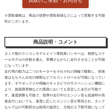
買取のご依頼・お問合せ
※買取価格は、商品の状態や買取相場などによって変動する可能
性がございます。
商品説明・コメント
タミヤ製のラジコンモデルドイツ軍戦車パンサーは、精密なスケ
ールモデルの外観を備え、実機さながらに走行させることが可能
になっています。
走行用の動力は二つのモーターをそれぞれの両輪で駆動し、前後
進はもちろん左右の移動などフルコントロールが可能になってい
ます。ギヤボックスや両輪のキャタピラのサスペンション機能に
より、路面障害物などの悪路においても安定した走行が可能で
す。速度調整も可能で、指導や走行中のエンジン音も低速時や高
速走行においても、速度に応じたエンジン音が再現され、タンク
ならではの可動部分は砲塔の旋回と、主砲が上下動可能になって