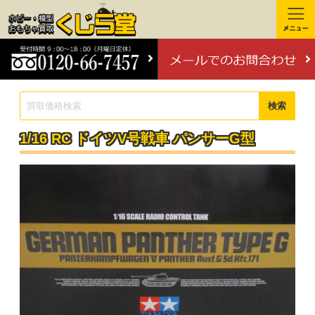
検索
1/16 RC ドイツV号戦車 パンサーG型