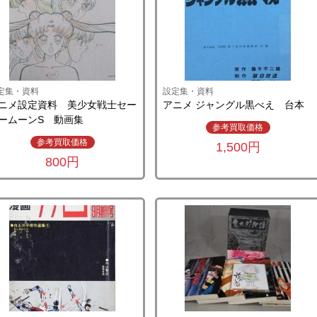
定集・資料
設定集・資料
ニメ設定資料 美少女戦士セー
アニメ ジャングル黒べえ 台本
ームーンS 動画集
参考買取価格
参考買取価格
1,500円
800円