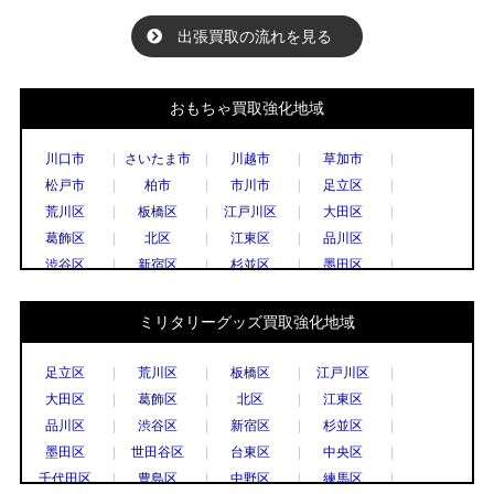
出張買取の流れを見る
おもちゃ買取強化地域
川口市
さいたま市
川越市
草加市
松戸市
柏市
市川市
足立区
荒川区
板橋区
江戸川区
大田区
葛飾区
北区
江東区
品川区
渋谷区
新宿区
杉並区
墨田区
世田谷区
台東区
中央区
千代田区
豊島区
中野区
練馬区
文京区
ミリタリーグッズ買取強化地域
港区
目黒区
国立市
小金井市
国分寺市
小平市
立川市
調布市
足立区
荒川区
板橋区
江戸川区
西東京市
八王子市
東村山市
日野市
大田区
葛飾区
北区
江東区
府中市
三鷹市
武蔵野市
上尾市
品川区
渋谷区
新宿区
杉並区
春日部市
久喜市
熊谷市
越谷市
墨田区
世田谷区
台東区
中央区
秩父市
所沢市
戸田市
新座市
千代田区
豊島区
中野区
練馬区