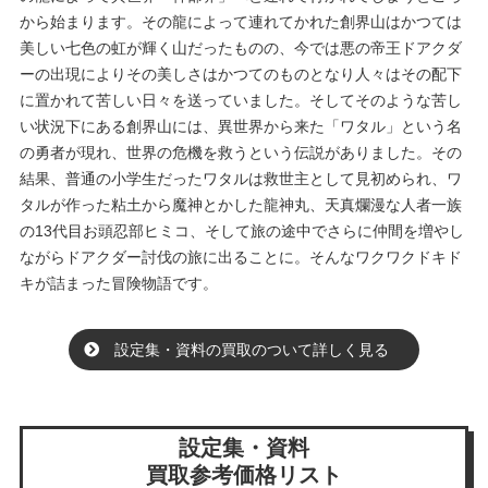
から始まります。その龍によって連れてかれた創界山はかつては
美しい七色の虹が輝く山だったものの、今では悪の帝王ドアクダ
ーの出現によりその美しさはかつてのものとなり人々はその配下
に置かれて苦しい日々を送っていました。そしてそのような苦し
い状況下にある創界山には、異世界から来た「ワタル」という名
の勇者が現れ、世界の危機を救うという伝説がありました。その
結果、普通の小学生だったワタルは救世主として見初められ、ワ
タルが作った粘土から魔神とかした龍神丸、天真爛漫な人者一族
の13代目お頭忍部ヒミコ、そして旅の途中でさらに仲間を増やし
ながらドアクダー討伐の旅に出ることに。そんなワクワクドキド
キが詰まった冒険物語です。
設定集・資料の買取のついて詳しく見る
設定集・資料
買取参考価格リスト