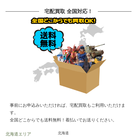
飯能市
八潮市
千葉市
流山市
文京区
港区
目黒区
八王子市
船橋市
鎌倉市
川崎市
相模原市
横浜市
川崎市
川口市
越谷市
宅配買取 全国対応！
大和市
横須賀市
横浜市
宇都宮市
草加市
戸田市
さいたま市
所沢市
栃木市
高崎市
前橋市
古河市
川越市
市川市
柏市
松戸市
つくば市
水戸市
千葉市
高崎市
水戸市
小山市
事前にお申込みいただければ、宅配買取もご利用いただけま
す。
全国どこからでも送料無料！着払いでお送りください。
北海道
北海道エリア