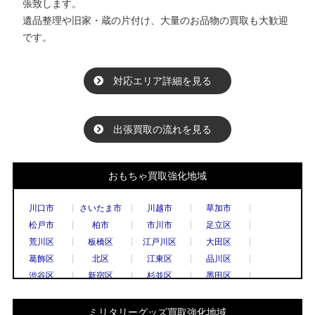
張致します。
遺品整理や旧家・蔵の片付け、大量のお品物の買取も大歓迎
です。
対応エリア詳細を見る
出張買取の流れを見る
おもちゃ買取強化地域
川口市
さいたま市
川越市
草加市
松戸市
柏市
市川市
足立区
荒川区
板橋区
江戸川区
大田区
葛飾区
北区
江東区
品川区
渋谷区
新宿区
杉並区
墨田区
世田谷区
台東区
中央区
千代田区
豊島区
中野区
練馬区
文京区
ミリタリーグッズ買取強化地域