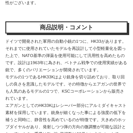
性がございます。
商品説明・コメント
ドイツで開発された軍用の自動小銃の1つに、HK33があります。
それまでに使用されていたモデルを再設計して小型軽量化を図っ
た上で、NATO基準の弾薬を使用可能にして汎用性を高めたもの
です。設計は1963年に為され、ベトナム戦争での使用実績がある
銃で、多くのバリエーションが開発されています。
モデルの1つであるHK33Kはより銃身を切り詰めており、取り回
しの良さを意識したモデルです。その特徴からエアガンの世界で
も人気のあるモデルの1つで、KSCコーポレーションから販売さ
れています。
エアガンとしてのHK33Kはレシーバー部分にアルミダイキャスト
素材を採用しています。銃身が細くなった事による強度の低下を
補うと同時に、静音性を高めているのが特徴です。大きめのホッ
プダイヤルがあり、発射しつつ弾の方向の微調整が可能な設計と