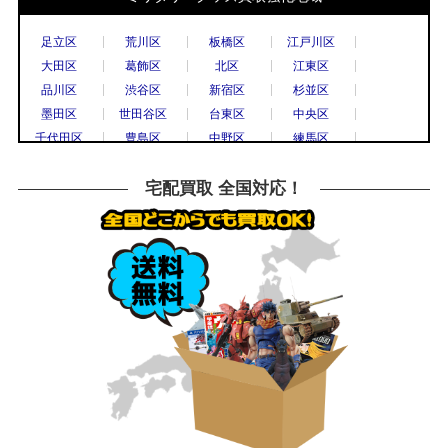
港区
目黒区
国立市
小金井市
国分寺市
小平市
立川市
調布市
足立区
荒川区
板橋区
江戸川区
西東京市
八王子市
東村山市
日野市
大田区
葛飾区
北区
江東区
府中市
三鷹市
武蔵野市
上尾市
品川区
渋谷区
新宿区
杉並区
春日部市
久喜市
熊谷市
越谷市
墨田区
世田谷区
台東区
中央区
秩父市
所沢市
戸田市
新座市
千代田区
豊島区
中野区
練馬区
飯能市
八潮市
千葉市
流山市
文京区
港区
目黒区
八王子市
船橋市
鎌倉市
川崎市
相模原市
横浜市
川崎市
川口市
越谷市
宅配買取 全国対応！
大和市
横須賀市
横浜市
宇都宮市
草加市
戸田市
さいたま市
所沢市
栃木市
高崎市
前橋市
古河市
川越市
市川市
柏市
松戸市
つくば市
水戸市
千葉市
高崎市
水戸市
小山市