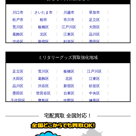
川口市
さいたま市
川越市
草加市
松戸市
柏市
市川市
足立区
荒川区
板橋区
江戸川区
大田区
葛飾区
北区
江東区
品川区
渋谷区
新宿区
杉並区
墨田区
世田谷区
台東区
中央区
千代田区
豊島区
中野区
練馬区
文京区
ミリタリーグッズ買取強化地域
港区
目黒区
国立市
小金井市
国分寺市
小平市
立川市
調布市
足立区
荒川区
板橋区
江戸川区
西東京市
八王子市
東村山市
日野市
大田区
葛飾区
北区
江東区
府中市
三鷹市
武蔵野市
上尾市
品川区
渋谷区
新宿区
杉並区
春日部市
久喜市
熊谷市
越谷市
墨田区
世田谷区
台東区
中央区
秩父市
所沢市
戸田市
新座市
千代田区
豊島区
中野区
練馬区
飯能市
八潮市
千葉市
流山市
文京区
港区
目黒区
八王子市
船橋市
鎌倉市
川崎市
相模原市
横浜市
川崎市
川口市
越谷市
宅配買取 全国対応！
大和市
横須賀市
横浜市
宇都宮市
草加市
戸田市
さいたま市
所沢市
栃木市
高崎市
前橋市
古河市
川越市
市川市
柏市
松戸市