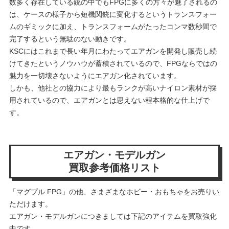
数多く存在している銃の中でもFPGに多くの方々が魅了されるの
は、ケースの様子から短機関銃に変化するというトランスフォー
ムのギミックに加え、トランスフォームがたったコンマ数秒間で
完了するという無駄のない動きです。
KSCにはこれまで長い年月にわたってエアガンを開発し販売し続
けてきたというノウハウが蓄積されているので、FPGならではの
魅力を一切壊さないようにエアガン化されています。
しかも、他社との協力により最もランクが高いナイロン素材が採
用されているので、エアガンとは思えない程本格的な仕上げで
す。
エアガン・モデルガン
買取参考価格リスト
「マグプル FPG」の他、さまざまなホビー・おもちゃをお売りい
ただけます。
エアガン・モデルガンにつきましては下記のアイテムを買取強化
中です。