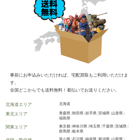
つくば市
水戸市
千葉市
高崎市
水戸市
小山市
事前にお申込みいただければ、宅配買取もご利用いただけま
す。
全国どこからでも送料無料！着払いでお送りください。
北海道
北海道エリア
青森県
秋田県
岩手県
宮城県
山形県
東北エリア
福島県
東京都
神奈川県
埼玉県
千葉県
茨城県
関東エリア
群馬県
栃木県
富山県
石川県
福井県
新潟県
山梨県
北陸・甲信越