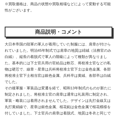
※買取価格は、商品の状態や買取相場などによって変動する可能
性がございます。
商品説明・コメント
大日本帝国の陸軍の軍人が着用していた制服には、肩章が付けら
れていました。明治45年制式では肩章の地質は緋絨（法務官のみ
白絨）、縦長の着脱式で軍人の階級によって種類が異なりまし
た。基本的には下士官兵用の官給品は軟芯、将校准士官などの私
物は硬芯で、線章・星章は兵科将校准士官下士は金色金属、各部
将校准士官下士相当官は銀色金属、兵科卒は黄絨、各部卒は白絨
でした。
その後軍服・軍装品は変遷を経て、昭和13年制式のものが新たに
制定されました。将校准士官の肩章は通常は礼装用に制定され、
軍装・略装には着用されませんでした。デザインは丸打金線又は
丸打黄絹線で、星章は銀色金属、桜花釦は金色金属で桜花模様を
付していました。下士官兵の肩章は着脱式、地質は冬衣と同じで