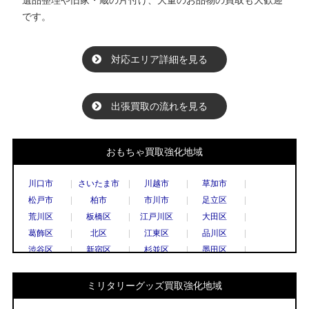
です。
対応エリア詳細を見る
出張買取の流れを見る
おもちゃ買取強化地域
川口市
さいたま市
川越市
草加市
松戸市
柏市
市川市
足立区
荒川区
板橋区
江戸川区
大田区
葛飾区
北区
江東区
品川区
渋谷区
新宿区
杉並区
墨田区
世田谷区
台東区
中央区
千代田区
豊島区
中野区
練馬区
文京区
ミリタリーグッズ買取強化地域
港区
目黒区
国立市
小金井市