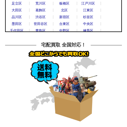
国分寺市
小平市
立川市
調布市
足立区
荒川区
板橋区
江戸川区
西東京市
八王子市
東村山市
日野市
大田区
葛飾区
北区
江東区
府中市
三鷹市
武蔵野市
上尾市
品川区
渋谷区
新宿区
杉並区
春日部市
久喜市
熊谷市
越谷市
墨田区
世田谷区
台東区
中央区
秩父市
所沢市
戸田市
新座市
千代田区
豊島区
中野区
練馬区
飯能市
八潮市
千葉市
流山市
文京区
港区
目黒区
八王子市
船橋市
鎌倉市
川崎市
相模原市
横浜市
川崎市
川口市
越谷市
宅配買取 全国対応！
大和市
横須賀市
横浜市
宇都宮市
草加市
戸田市
さいたま市
所沢市
栃木市
高崎市
前橋市
古河市
川越市
市川市
柏市
松戸市
つくば市
水戸市
千葉市
高崎市
水戸市
小山市