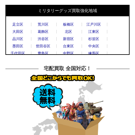
世田谷区
台東区
中央区
千代田区
豊島区
中野区
練馬区
文京区
ミリタリーグッズ買取強化地域
港区
目黒区
国立市
小金井市
国分寺市
小平市
立川市
調布市
足立区
荒川区
板橋区
江戸川区
西東京市
八王子市
東村山市
日野市
大田区
葛飾区
北区
江東区
府中市
三鷹市
武蔵野市
上尾市
品川区
渋谷区
新宿区
杉並区
春日部市
久喜市
熊谷市
越谷市
墨田区
世田谷区
台東区
中央区
秩父市
所沢市
戸田市
新座市
千代田区
豊島区
中野区
練馬区
飯能市
八潮市
千葉市
流山市
文京区
港区
目黒区
八王子市
船橋市
鎌倉市
川崎市
相模原市
横浜市
川崎市
川口市
越谷市
宅配買取 全国対応！
大和市
横須賀市
横浜市
宇都宮市
草加市
戸田市
さいたま市
所沢市
栃木市
高崎市
前橋市
古河市
川越市
市川市
柏市
松戸市
つくば市
水戸市
千葉市
高崎市
水戸市
小山市