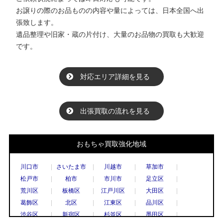
お譲りの際のお品ものの内容や量によっては、日本全国へ出
張致します。
遺品整理や旧家・蔵の片付け、大量のお品物の買取も大歓迎
です。
対応エリア詳細を見る
出張買取の流れを見る
おもちゃ買取強化地域
川口市
さいたま市
川越市
草加市
松戸市
柏市
市川市
足立区
荒川区
板橋区
江戸川区
大田区
葛飾区
北区
江東区
品川区
渋谷区
新宿区
杉並区
墨田区