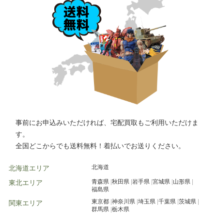
つくば市
水戸市
千葉市
高崎市
水戸市
小山市
事前にお申込みいただければ、宅配買取もご利用いただけま
す。
全国どこからでも送料無料！着払いでお送りください。
北海道
北海道エリア
青森県
秋田県
岩手県
宮城県
山形県
東北エリア
福島県
東京都
神奈川県
埼玉県
千葉県
茨城県
関東エリア
群馬県
栃木県