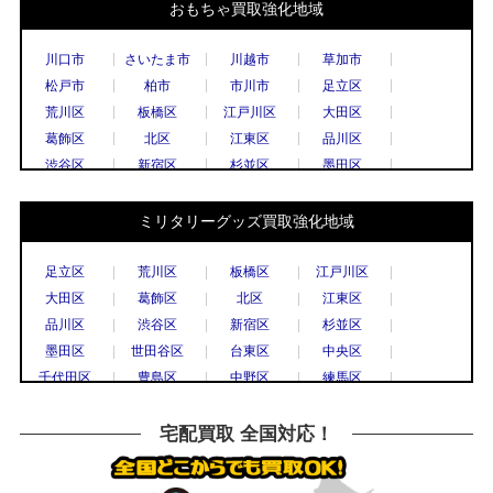
おもちゃ買取強化地域
川口市
さいたま市
川越市
草加市
松戸市
柏市
市川市
足立区
荒川区
板橋区
江戸川区
大田区
葛飾区
北区
江東区
品川区
渋谷区
新宿区
杉並区
墨田区
世田谷区
台東区
中央区
千代田区
豊島区
中野区
練馬区
文京区
ミリタリーグッズ買取強化地域
港区
目黒区
国立市
小金井市
国分寺市
小平市
立川市
調布市
足立区
荒川区
板橋区
江戸川区
西東京市
八王子市
東村山市
日野市
大田区
葛飾区
北区
江東区
府中市
三鷹市
武蔵野市
上尾市
品川区
渋谷区
新宿区
杉並区
春日部市
久喜市
熊谷市
越谷市
墨田区
世田谷区
台東区
中央区
秩父市
所沢市
戸田市
新座市
千代田区
豊島区
中野区
練馬区
飯能市
八潮市
千葉市
流山市
文京区
港区
目黒区
八王子市
船橋市
鎌倉市
川崎市
相模原市
横浜市
川崎市
川口市
越谷市
宅配買取 全国対応！
大和市
横須賀市
横浜市
宇都宮市
草加市
戸田市
さいたま市
所沢市
栃木市
高崎市
前橋市
古河市
川越市
市川市
柏市
松戸市