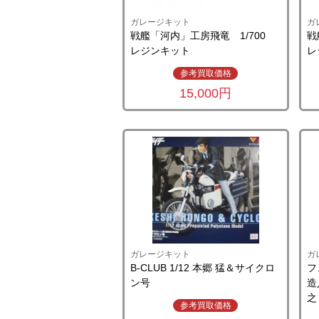
ガレージキット
ガ
戦艦「河内」工房飛竜 1/700
戦
レジンキット
レ
参考買取価格
15,000円
ガレージキット
ガ
B-CLUB 1/12 本郷 猛＆サイクロ
フ
ン号
造
之
参考買取価格