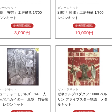
レージキット
ガレージキット
艦「 安芸」工房飛竜 1/700
戦艦「 摂津」工房飛竜 1/700
ジンキット
レジンキット
参考買取価格
参考買取価格
3,000円
10,000円
レージキット
ガレージキット
ューチャーモデルズ 1/6 人
ゼネラルプロダクツ 1/300 ベル
人間ハカイダー 原型：竹谷隆
リン ファイブスター物語 メタ
 レジンキット
ルキット