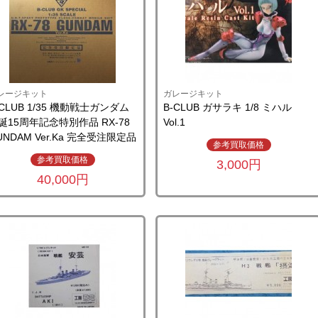
レージキット
ガレージキット
-CLUB 1/35 機動戦士ガンダム
B-CLUB ガサラキ 1/8 ミハル
誕15周年記念特別作品 RX-78
Vol.1
UNDAM Ver.Ka 完全受注限定品
参考買取価格
参考買取価格
3,000円
40,000円