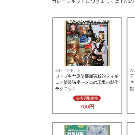
ガレージキットにつきましては下記の
ガレージキット
ガ
コトブキヤ原型部屋実践的フィギ
ア
ュア塗装講座―プロの現場の製作
キ
テクニック
獣
参考買取価格
700円