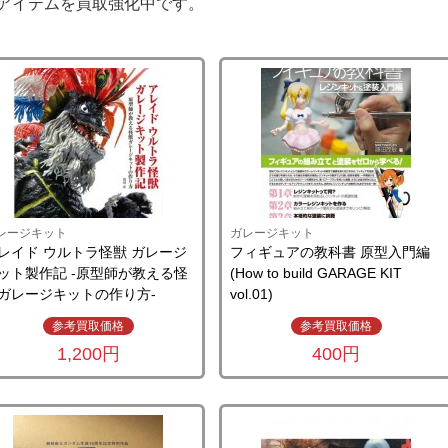
アイテムを買取強化中です。
レージキット
ガレージキット
レイド ウルトラ怪獣 ガレージ
フィギュアの教科書 原型入門編
ット製作記 -原型師が教える怪
(How to build GARAGE KIT
ガレージキットの作り方-
vol.01)
参考買取価格
参考買取価格
1,200円
400円