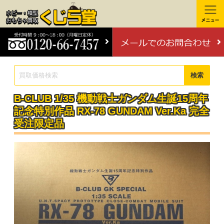
検索
B-CLUB 1/35 機動戦士ガンダム生誕15周年
記念特別作品 RX-78 GUNDAM Ver.Ka 完全
受注限定品