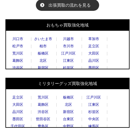
出張買取の流れを見る
おもちゃ買取強化地域
川口市
さいたま市
川越市
草加市
松戸市
柏市
市川市
足立区
荒川区
板橋区
江戸川区
大田区
葛飾区
北区
江東区
品川区
渋谷区
新宿区
杉並区
墨田区
世田谷区
台東区
中央区
千代田区
豊島区
中野区
練馬区
文京区
ミリタリーグッズ買取強化地域
港区
目黒区
国立市
小金井市
国分寺市
小平市
立川市
調布市
足立区
荒川区
板橋区
江戸川区
西東京市
八王子市
東村山市
日野市
大田区
葛飾区
北区
江東区
府中市
三鷹市
武蔵野市
上尾市
品川区
渋谷区
新宿区
杉並区
春日部市
久喜市
熊谷市
越谷市
墨田区
世田谷区
台東区
中央区
秩父市
所沢市
戸田市
新座市
千代田区
豊島区
中野区
練馬区
飯能市
八潮市
千葉市
流山市
文京区
港区
目黒区
八王子市