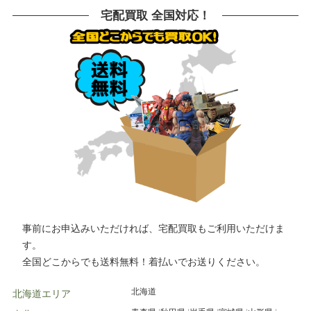
船橋市
鎌倉市
川崎市
相模原市
横浜市
川崎市
川口市
越谷市
宅配買取 全国対応！
大和市
横須賀市
横浜市
宇都宮市
草加市
戸田市
さいたま市
所沢市
栃木市
高崎市
前橋市
古河市
川越市
市川市
柏市
松戸市
つくば市
水戸市
千葉市
高崎市
水戸市
小山市
事前にお申込みいただければ、宅配買取もご利用いただけま
す。
全国どこからでも送料無料！着払いでお送りください。
北海道
北海道エリア