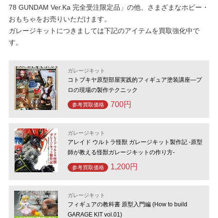
78 GUNDAM Ver.Ka 完全受注限定品」の他、さまざまなホビー・
おもちゃをお売りいただけます。
ガレージキットにつきましては下記のアイテムを買取強化中で
す。
ガレージキット
コトブキヤ原型部屋実践的フィギュア塗装講座―プ
ロの現場の製作テクニック
700円
参考買取価格
ガレージキット
アレイド ウルトラ怪獣 ガレージキット製作記 -原型
師が教える怪獣ガレージキットの作り方-
1,200円
参考買取価格
ガレージキット
フィギュアの教科書 原型入門編 (How to build
GARAGE KIT vol.01)