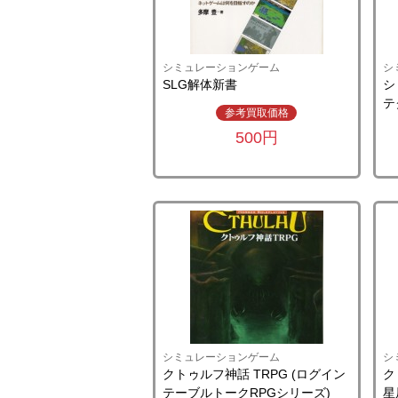
シミュレーションゲーム
シ
SLG解体新書
シ
テ
参考買取価格
500円
シミュレーションゲーム
シ
クトゥルフ神話 TRPG (ログイン
ク
テーブルトークRPGシリーズ)
星