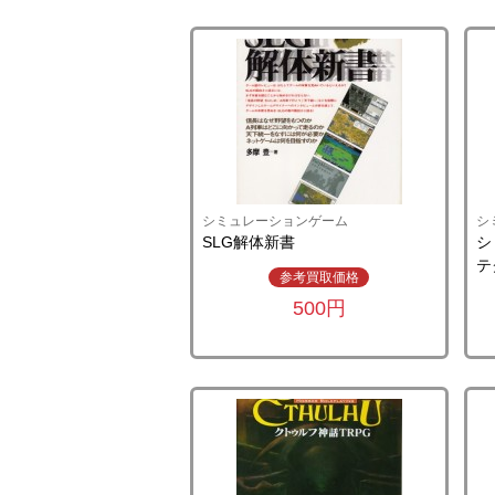
シミュレーションゲーム
シ
SLG解体新書
シ
テ
参考買取価格
500円