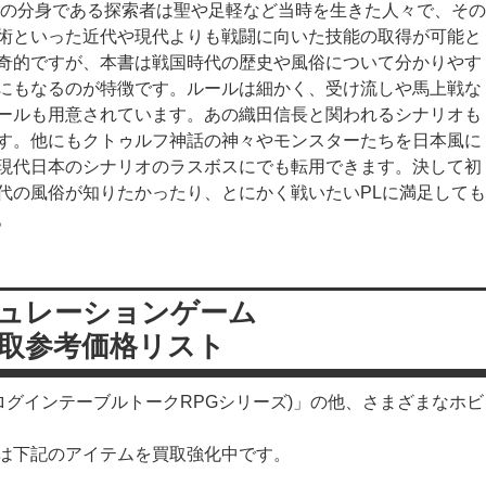
Lの分身である探索者は聖や足軽など当時を生きた人々で、その
術といった近代や現代よりも戦闘に向いた技能の取得が可能と
奇的ですが、本書は戦国時代の歴史や風俗について分かりやす
にもなるのが特徴です。ルールは細かく、受け流しや馬上戦な
ールも用意されています。あの織田信長と関われるシナリオも
す。他にもクトゥルフ神話の神々やモンスターたちを日本風に
現代日本のシナリオのラスボスにでも転用できます。決して初
代の風俗が知りたかったり、とにかく戦いたいPLに満足しても
。
ュレーションゲーム
取参考価格リスト
(ログインテーブルトークRPGシリーズ)」の他、さまざまなホビ
は下記のアイテムを買取強化中です。