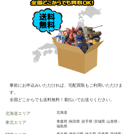
栃木市
高崎市
前橋市
古河市
川越市
市川市
柏市
松戸市
つくば市
水戸市
千葉市
高崎市
水戸市
小山市
事前にお申込みいただければ、宅配買取もご利用いただけま
す。
全国どこからでも送料無料！着払いでお送りください。
北海道
北海道エリア
青森県
秋田県
岩手県
宮城県
山形県
東北エリア
福島県