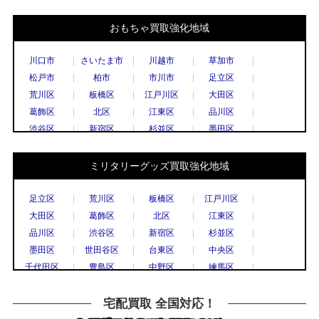
おもちゃ買取強化地域
川口市
さいたま市
川越市
草加市
松戸市
柏市
市川市
足立区
荒川区
板橋区
江戸川区
大田区
葛飾区
北区
江東区
品川区
渋谷区
新宿区
杉並区
墨田区
世田谷区
台東区
中央区
千代田区
豊島区
中野区
練馬区
文京区
ミリタリーグッズ買取強化地域
港区
目黒区
国立市
小金井市
国分寺市
小平市
立川市
調布市
足立区
荒川区
板橋区
江戸川区
西東京市
八王子市
東村山市
日野市
大田区
葛飾区
北区
江東区
府中市
三鷹市
武蔵野市
上尾市
品川区
渋谷区
新宿区
杉並区
春日部市
久喜市
熊谷市
越谷市
墨田区
世田谷区
台東区
中央区
秩父市
所沢市
戸田市
新座市
千代田区
豊島区
中野区
練馬区
飯能市
八潮市
千葉市
流山市
文京区
港区
目黒区
八王子市
船橋市
鎌倉市
川崎市
相模原市
横浜市
川崎市
川口市
越谷市
宅配買取 全国対応！
大和市
横須賀市
横浜市
宇都宮市
草加市
戸田市
さいたま市
所沢市